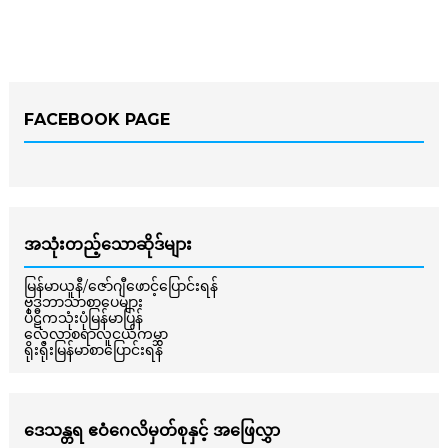
FACEBOOK PAGE
အသုံးတည့်သောဆိုဒ်များ
မြန်မာယူနီ/ဇော်ဂျီဖောင့်ပြောင်းရန်
ဗုဒ္ဓဘာသာစာပေများ
ပိဋကသုံးပုံမြန်မာပြန်
လေ့လာစရာလူငယ်ကမ္ဘာ
ရိုးရိုးမြန်မာစာပြောင်းရန်
ဒေသန္တရ ဧဝံဂေလိမှတ်စုနှင့် အဖြေလွှာ