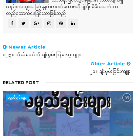
သာသနာပြင်ပတွင်ခွဲခြားရေးသားလျက်ရှိ
သည်။ အထူးသဖြင့် နှုတ်ကပတ်တော်ဗဟိုပြုပြီး မိမိအသက်တာ
တည်ဆောက်နေခြင်းသာဖြစ်သည်
Newer Article
၀၂၃။ ကိုယ်တော်ကို ချီးမွမ်းကြလော့ကျူး
Older Article
၂၁။ ချီးမွမ်းခြင်းကျူး
RELATED POST
ဓမ္မသီချင်းများ