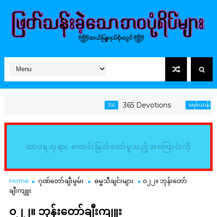
365 Devotions
356
ခရစ်ယာန်အသက်တ
ထာဝရဘုရား ကောင်းမြတ်တော်မူသည့်အကြောင်းကို
မြည်းစမ်း၍ သိမှတ်ကြလော့ (ဆာလံ၊ ၃၄:၈)
Home
ဂုဏ်တော်ချီးမွမ်း
ဓမ္မသီချင်းများ
၀၂၂။ ဘုန်းတော်
ချီးကျူး
၀၂၂။ ဘုန်းတော်ချီးကျူး