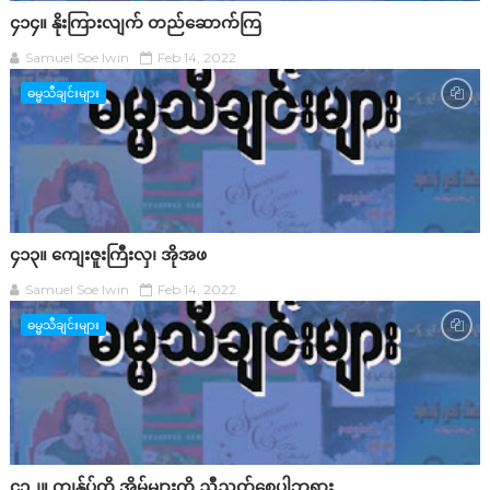
၄၁၄။ နိုးကြားလျက် တည်ဆောက်ကြ
Samuel Soe lwin
Feb 14, 2022
ဓမ္မသီချင်းများ
၄၁၃။ ကျေးဇူးကြီးလှ၊ အိုအဖ
Samuel Soe lwin
Feb 14, 2022
ဓမ္မသီချင်းများ
၄၁၂။ ကျွန်ုပ်တို့ အိမ်များကို ညီညွတ်စေပါဘုရား