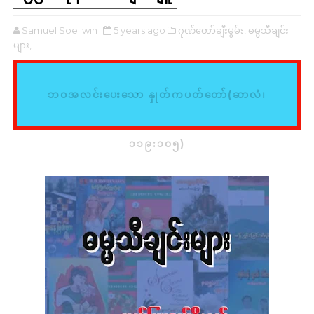
Samuel Soe lwin
5 years ago
ဂုဏ်တော်ချီးမွမ်း,
ဓမ္မသီချင်း
များ,
ဘဝအလင်းပေးသော နှုတ်ကပတ်တော်(ဆာလံ၊
၁၁၉:၁၀၅)