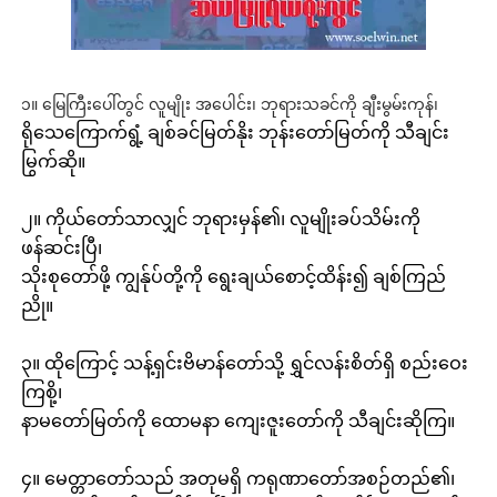
၁။ မြေကြီးပေါ်တွင် လူမျိုး အပေါင်း၊ ဘုရားသခင်ကို ချီးမွမ်းကုန်၊
ရိုသေကြောက်ရွံ့ ချစ်ခင်မြတ်နိုး ဘုန်းတော်မြတ်ကို သီချင်း
မြွက်ဆို။
၂။ ကိုယ်တော်သာလျှင် ဘုရားမှန်၏၊ လူမျိုးခပ်သိမ်းကို
ဖန်ဆင်းပြီ၊
သိုးစုတော်ဖို့ ကျွန်ုပ်တို့ကို ရွေးချယ်စောင့်ထိန်း၍ ချစ်ကြည်
ညို။
၃။ ထိုကြောင့် သန့်ရှင်းဗိမာန်တော်သို့ ရွှင်လန်းစိတ်ရှိ စည်းဝေး
ကြစို့၊
နာမတော်မြတ်ကို ထောမနာ ကျေးဇူးတော်ကို သီချင်းဆိုကြ။
၄။ မေတ္တာတော်သည် အတုမရှိ ကရုဏာတော်အစဉ်တည်၏၊