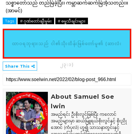
သစ္စာတော်သည် တည်မြဲခဲ့ပြီး၊ ကမ္ဘာဆက်ဆက်မြဲအံ့သတည်း။
(အာမင်)
Tags
# ဂုဏ်တော်ချီးမွမ်း
# ဓမ္မသီချင်းများ
ထာဝရဘုရားသည် ငါ၏သိုးထိန်းဖြစ်တော်မူ၏ (ဆာလံ၊
၂၃:၁)
Share This
About Samuel Soe
lwin
အမည်ရင်း ဦးစိုးလွင်ဖြစ်ပြီး ကလောင်
အမည်များမှာ ဆယ်မြူရယ်စိုးလွင်နှင့် စိုးညို
အောင် (ကံပုလဲ) ဟူ၍ သာသနာတွင်းနှင့်