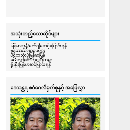
အသုံးတည့်သောဆိုဒ်များ
မြန်မာယူနီ/ဇော်ဂျီဖောင့်ပြောင်းရန်
ဗုဒ္ဓဘာသာစာပေများ
ပိဋကသုံးပုံမြန်မာပြန်
လေ့လာစရာလူငယ်ကမ္ဘာ
ရိုးရိုးမြန်မာစာပြောင်းရန်
ဒေသန္တရ ဧဝံဂေလိမှတ်စုနှင့် အဖြေလွှာ