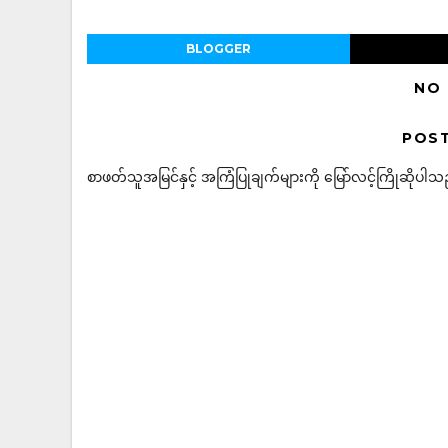
BLOGGER
NO
POS
စာဖတ်သူအမြင်နှင့် အကြံပြုချက်များကို မြော်လင့်ကြိုဆိုပါသည