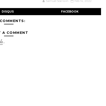
Samuel Soe lwin
Feb 14, 2022
DISQUS
FACEBOOK
 COMMENTS:
T A COMMENT
်...