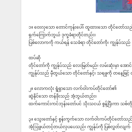
၁။ ဝေးလှသော တောင်ကုန်းပေါ်၊ ထူထားသော တိုင်တော်သည
ရှက်ကြောက်ဘွယ် ဒုက္ခခံရာတိုင်တည်း၊
ပြစ်လောကကို ကယ်ရန် သေခံရာ တိုင်တော်ကို၊ ကျွန်ုပ်သည် ထူ
ထပ်ဆို
တိုင်တော်ကို ကျွန်ုပ်သည် လေးမြတ်မည်၊ လမ်းဆုံးမှာ အောင်
ကျွန်ုပ်သည် မှီတွယ်သော တိုင်တော်နှင့်၊ သရဖူကို တနေ့ဖြင့် 
၂။ လောကလုံး ရွံရှာသော လက်ဝါးကပ်တိုင်တော်၏
ဆွဲနိုင်သော တန်ခိုးသည် အံ့ဘွယ်တည်း၊
ထက်ကောင်းကင်ဘုန်းတော်ပင် သိုးသငယ် စွန့်ပြီးကာ သစ်တို
၃။ သွေးတော်နှင့် စွန်းကွက်သော လက်ဝါးကပ်တိုင်တော်သည
အံ့ဩဖွယ်တင့်တယ်လှပပေသည်၊ ကျွန်ုပ်ကို ပြစ်လွှတ်လျက် 