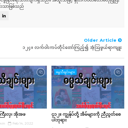
်ခွဲခြားရေးသားလျက်ရှိသည်။ အထူးသဖြင့် နှုတ်ကပတ်တော်ဗဟိုပြုပြီး
်းသာဖြစ်သည်
Older Article
၁၂၄။ လက်ဝါးကပ်တိုင်တော်ကြည့်၍ အံ့ဩဖွယ်ရာကျူး
ဓမ္မသီချင်းများ
ကြီးလှ၊ အိုအဖ
၄၁၂။ ကျွန်ုပ်တို့ အိမ်များကို ညီညွတ်စေ
ပါဘုရား
win
Feb 14, 2022