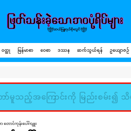
ဝတ္ထု
မြန်မာစာ
ဝေစာ
ဒဿန
ဆက်သွယ်ရန်
ဥယျောဇဉ်
ာ်မူသည့်အကြောင်းကို မြည်းစမ်း၍ သိ
 တောင်ကုန်းပေါ်ကျူး