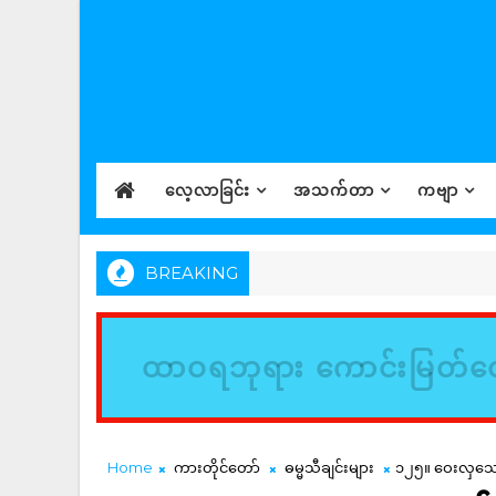
လေ့လာခြင်း
အသက်တာ
ကဗျာ
BREAKING
ထာဝရဘုရား ကောင်းမြတ်တေ
Home
ကားတိုင်တော်
ဓမ္မသီချင်းများ
၁၂၅။ ဝေးလှသော