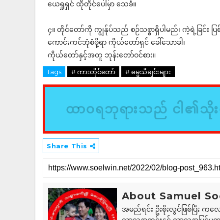
ယေရှုရှင် ထိုတိုင်ပေါ်မှာ သေခံ။
၄။ တိုင်တော်ကို ကျွန်ုပ်သည် စဉ်သစ္စာရှိပါမည်၊ ကဲ့ရဲ့ခြင်း ပ
ကောင်းကင်ဘုံစံဖို့ရာ ကိုယ်တော်ရှင် ခေါ်သောခါ၊
ကိုယ်တော်နှင့်အတူ ဘုန်းတော်ဝင်စား။
Tags
# ကားတိုင်တော်
# ဓမ္မသီချင်းများ
ထာဝရဘုရားသည် ငါ၏သိုးထ
Share This
About Samuel So
အမည်ရင်း ဦးစိုးလွင်ဖြစ်ပြီး ကလေ