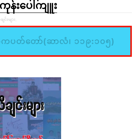
ုန်းပေါ်ကျူး
ီချင်းများ,
်ကပတ်တော်(ဆာလံ၊ ၁၁၉:၁၀၅)