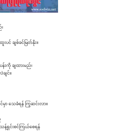
်၊
းပင် ချစ်ခင်မြတ်နိုး။
ပန်းကို ချထားမည်၊
လဲချင်။
င်မှာ သေခံရန် ကြွဆင်းလာ။
်
သန့်ရှင်းစင်ကြယ်စေရန်