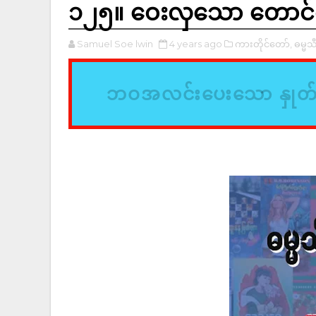
၁၂၅။ ဝေးလှသော တောင်က
Samuel Soe lwin
4 years ago
ကားတိုင်တော်,
ဓမ္မသ
ဘဝအလင်းပေးသော နှုတ