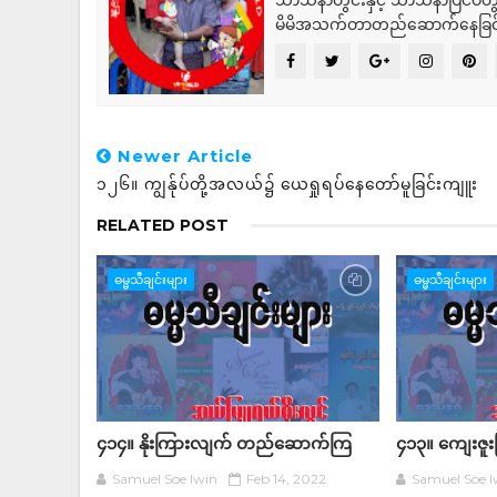
သာသနာတွင်းနှင့် သာသနာပြင်ပတွင
မိမိအသက်တာတည်ဆောက်နေခြင
Newer Article
၁၂၆။ ကျွန်ုပ်တို့အလယ်၌ ယေရှုရပ်နေတော်မူခြင်းကျူး
RELATED POST
ဓမ္မသီချင်းများ
ဓမ္မသီချင်းများ
၄၁၄။ နိုးကြားလျက် တည်ဆောက်ကြ
၄၁၃။ ကျေးဇူး
Samuel Soe lwin
Feb 14, 2022
Samuel Soe l