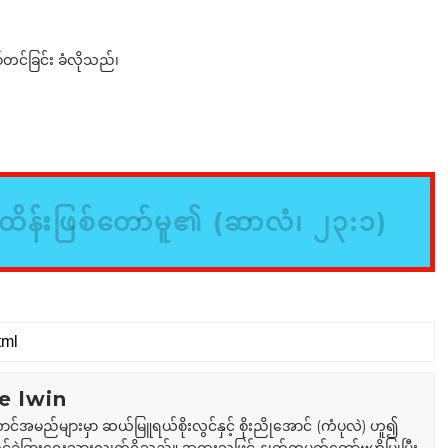
ြစ်တင်ခြင်း ခံလိုသည်၊
ိန်းဖြစ်တော်မူ၏ (ဆာလံ၊ ၂၃:၁)
e lwin
ာင်အမည်များမှာ ဆယ်မြူရယ်စိုးလွင်နှင့် စိုးညိုအောင် (ကံပုလဲ) ဟူ၍