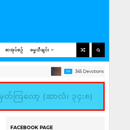
စာအုပ်စဉ်
ဓမ္မသီချင်း
365 Devotions
356
ခရစ်ယာ
မှတ်ကြလော့ (ဆာလံ၊ ၃၄:၈)
FACEBOOK PAGE