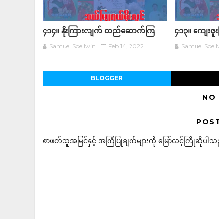
၄၁၄။ နိုးကြားလျက် တည်ဆောက်ကြ
၄၁၃။ ကျေးဇူး
Samuel Soe lwin
Feb 14, 2022
Samuel Soe l
BLOGGER
NO
POS
စာဖတ်သူအမြင်နှင့် အကြံပြုချက်များကို မြော်လင့်ကြိုဆိုပါသည