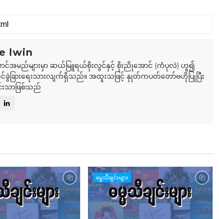
e lwin
ာင်အမည်များမှာ ဆယ်မြူရယ်စိုးလွင်နှင့် စိုးညိုအောင် (ကံပုလဲ) ဟူ၍
်ခွဲခြားရေးသားလျက်ရှိသည်။ အထူးသဖြင့် နှုတ်ကပတ်တော်ဗဟိုပြုပြီး
်းသာဖြစ်သည်
ဓမ္မသီချင်းများ