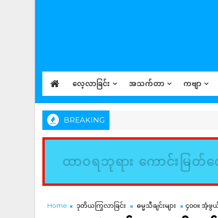
လေ့လာခြင်း
အသက်တာ
ကဗျာ
BREAKING
ထာဝရဘုရား ကောင်းမြတ်တေ
Home
ဒုတိယကြွလာခြင်း
ဓမ္မသီချင်းများ
၄၀၀။ အံ့ဖွ