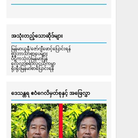
အသုံးတည့်သောဆိုဒ်များ
မြန်မာယူနီ/ဇော်ဂျီဖောင့်ပြောင်းရန်
ဗုဒ္ဓဘာသာစာပေများ
ပိဋကသုံးပုံမြန်မာပြန်
လေ့လာစရာလူငယ်ကမ္ဘာ
ရိုးရိုးမြန်မာစာပြောင်းရန်
ဒေသန္တရ ဧဝံဂေလိမှတ်စုနှင့် အဖြေလွှာ