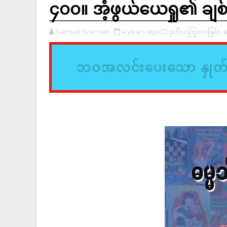
၄၀၀။ အံ့ဖွယ်ယေရှု၏ ချစ်
Samuel Soe lwin
4 years ago
ဒုတိယကြွလာခြင်း,
ဓ
ဘဝအလင်းပေးသော နှုတ