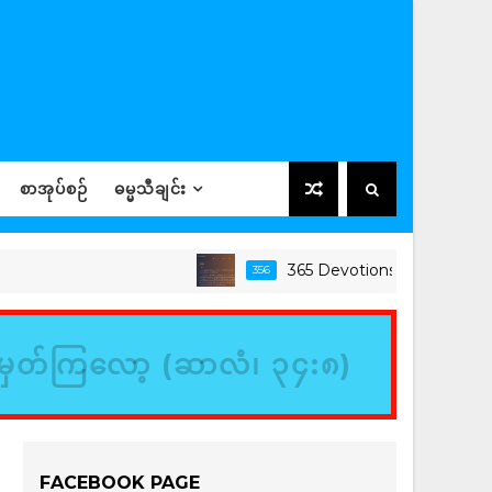
စာအုပ်စဉ်
ဓမ္မသီချင်း
365 Devotions
356
ခရစ်ယာ
မှတ်ကြလော့ (ဆာလံ၊ ၃၄:၈)
FACEBOOK PAGE