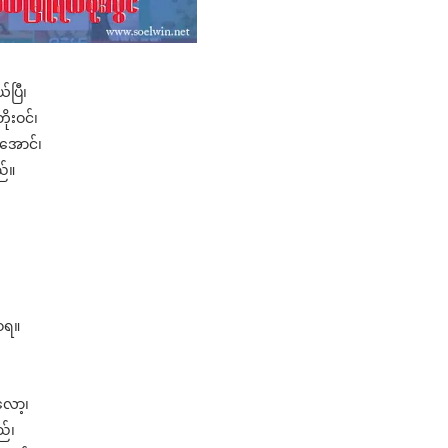
ပြီ၊
ိုးဝင်၊
ုအောင်၊
ည်။
ဝရ။
လော့၊
ည်၊