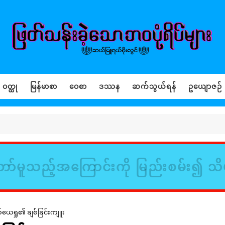
ဝတ္ထု
မြန်မာစာ
ဝေစာ
ဒဿန
ဆက်သွယ်ရန်
ဥယျောဇဉ်
ာ်မူသည့်အကြောင်းကို မြည်းစမ်း၍ သိ
ယ်ယေရှု၏ ချစ်ခြင်းကျူး