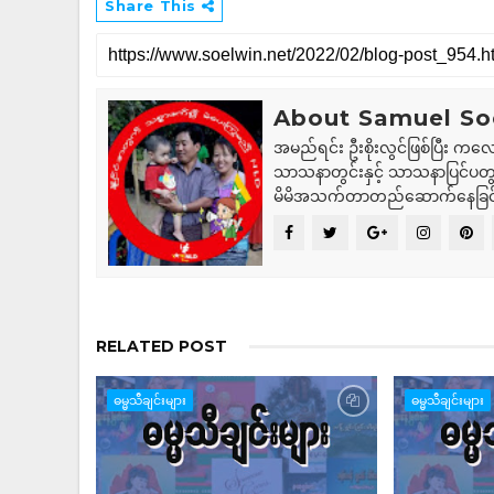
Share This
About Samuel So
အမည်ရင်း ဦးစိုးလွင်ဖြစ်ပြီး ကလေ
သာသနာတွင်းနှင့် သာသနာပြင်ပတွင
မိမိအသက်တာတည်ဆောက်နေခြင
RELATED POST
ဓမ္မသီချင်းများ
ဓမ္မသီချင်းများ