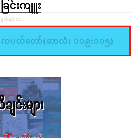
ခြင်းကျူး
မ္မသီချင်းများ,
်ကပတ်တော်(ဆာလံ၊ ၁၁၉:၁၀၅)