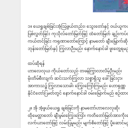
၁။ ယေရှုချစ်ခြင်းအံ့ဩဖွယ်တည်း၊
သွေးတော်နှင့် ဝယ်ယူကယ်
ပြစ်လွှတ်ခြင်း ကုသိုလ်တော်မြတ်ဖြင့် ထံတော်မြတ် ချဉ်းကပ်တ
ကယ်တင်ခြင်း ကရုဏာတော်ကြောင့် နာမတော် ချီးမြှောက်ဆိ
ဘုန်းတော်မြတ်နှင့် ကြွလာဉီးမည်၊ နောက်နောင်ခါ ဖူးတွေ့ရမ
ထပ်ဆိုရန်
ဟာလေလုယ ကိုယ်တော်သည် တဖန်ကြွာလာလိမ့်ဉီးမည်၊
မိုးတိမ်စီးလျက် ဆင်းသက်ကြွလာ သစ္စာရှိသူ ခေါ်ခြင်းငှာ၊
အာကာသ၌ ကြွလာသောခါ၊ ကြွေးကြော်ကြမည်၊ ဟောရှဏ္ဏ
နိုင်ငံတော်ြမတ်တွင် နောက်နောင်ခါ ဝမ်းမြောက်မည် စဉ်ထာ
၂။ အို အံ့ဖွယ်ယေရှု ချစ်ခြင်းကို နာမတော်ဟာလေလုဆို၊
ထိုမေတ္တာတော် ချီးမွမ်းကြွေးကြော်၊ ကတိတော်မြတ်အားကိုး
လက်ယာတော်ဖြင့် လမ်းပြမူမည်၊ မျက်စိတော်ဖြင့် ပို့ဆောင်မ