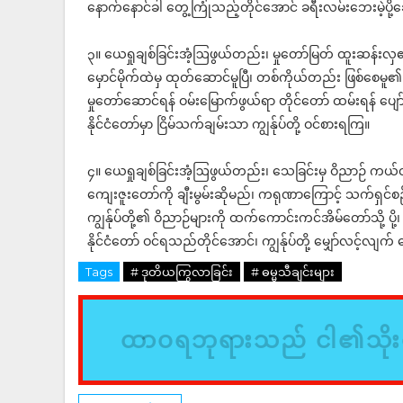
နောက်နောင်ခါ တွေ့ကြုံသည့်တိုင်အောင် ခရီးလမ်းဘေးမဲ့ပို့
၃။ ယေရှုချစ်ခြင်းအံ့ဩဖွယ်တည်း၊ မှုတော်မြတ် ထူးဆန်းလှ
မှောင်မိုက်ထဲမှ ထုတ်ဆောင်မူပြီ၊ တစ်ကိုယ်တည်း ဖြစ်စေမူ၏
မှုတော်ဆောင်ရန် ဝမ်းမြောက်ဖွယ်ရာ တိုင်တော် ထမ်းရန် ပျော်
နိုင်ငံတော်မှာ ငြိမ်သက်ချမ်းသာ ကျွန်ုပ်တို့ ဝင်စားရကြ။
၄။ ယေရှုချစ်ခြင်းအံ့ဩဖွယ်တည်း၊ သေခြင်းမှ ဝိညာဉ် ကယ်
ကျေးဇူးတော်ကို ချီးမွမ်းဆိုမည်၊ ကရုဏာကြောင့် သက်ရှင်စဉ
ကျွန်ုပ်တို့၏ ဝိညာဉ်များကို ထက်ကောင်းကင်အိမ်တော်သို့ ပို့၊
နိုင်ငံတော် ဝင်ရသည်တိုင်အောင်၊ ကျွန်ုပ်တို့ မျှော်လင့်လျက် စ
Tags
# ဒုတိယကြွလာခြင်း
# ဓမ္မသီချင်းများ
ထာဝရဘုရားသည် ငါ၏သိုးထ