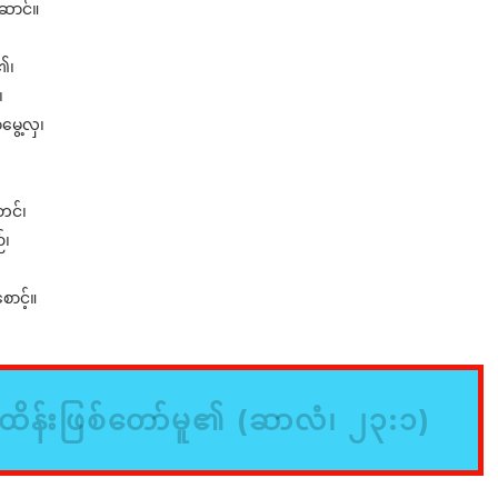
ဆောင်။
၏၊
၊
မွေ့လှ၊
တင်၊
်၊
ောင့်။
ိန်းဖြစ်တော်မူ၏ (ဆာလံ၊ ၂၃:၁)