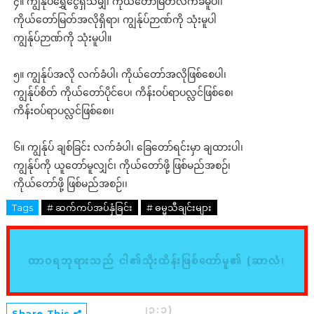
၄။ ကျွန်ုပ်ရွှေငွေရှိသမျှ၊ ကိုယ်တော်မြတ်လက်ခံမူပါ၊
ကိုယ်တော်မြတ်အလိုရှိရာ၊ ကျွန်ုပ်ဉာဏ်ကို သုံးမူပါ
ကျွန်ုပ်ဉာဏ်ကို သုံးမူပါ။
၅။ ကျွန်ုပ်အလို လက်ခံပါ၊ ကိုယ်တော်အလိုဖြစ်စေပါ၊
ကျွန်ုပ်စိတ် ကိုယ်တော်ပိုင်ပေ၊ ကိန်းဝပ်ရာပလ္လင်ဖြစ်စေ၊
ကိန်းဝပ်ရာပလ္လင်ဖြစ်စေ၊၊
၆။ ကျွန်ုပ် ချစ်ခြင်း လက်ခံပါ၊ ခြေတော်ရင်းမှာ ချထားပါ၊
ကျွန်ုပ်ကို ယူတော်မူလျှင်၊ ကိုယ်တော်ဖို့ ဖြစ်မည်အစဉ်၊
ကိုယ်တော်ဖို့ ဖြစ်မည်အစဉ်၊၊
Tags
# ဆက်ကပ်အပ်နှံခြင်း
# ဓမ္မသီချင်းများ
ထာဝရဘုရားသည် ငါ၏သိုးထိန်းဖြစ်တော်မူ၏ (ဆာလံ၊
၂၃:၁)
Share This