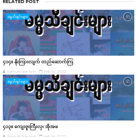
RELATED POST
ဓမ္မသီချင်းများ
၄၁၄။ နိုးကြားလျက် တည်ဆောက်ကြ
Samuel Soe lwin
Feb 14, 2022
ဓမ္မသီချင်းများ
၄၁၃။ ကျေးဇူးကြီးလှ၊ အိုအဖ
Samuel Soe lwin
Feb 14, 2022