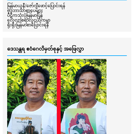
မြန်မာယူနီ/ဇော်ဂျီဖောင့်ပြောင်းရန်
ဗုဒ္ဓဘာသာစာပေများ
ပိဋကသုံးပုံမြန်မာပြန်
လေ့လာစရာလူငယ်ကမ္ဘာ
ရိုးရိုးမြန်မာစာပြောင်းရန်
ဒေသန္တရ ဧဝံဂေလိမှတ်စုနှင့် အဖြေလွှာ