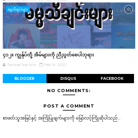
ဓမ္မသီချင်းများ
၄၁၂။ ကျွန်ုပ်တို့ အိမ်များကို ညီညွတ်စေပါဘုရား
Samuel Soe lwin
Feb 14, 2022
BLOGGER
DISQUS
FACEBOOK
NO COMMENTS:
POST A COMMENT
စာဖတ်သူအမြင်နှင့် အကြံပြုချက်များကို မြော်လင့်ကြိုဆိုပါသည်...