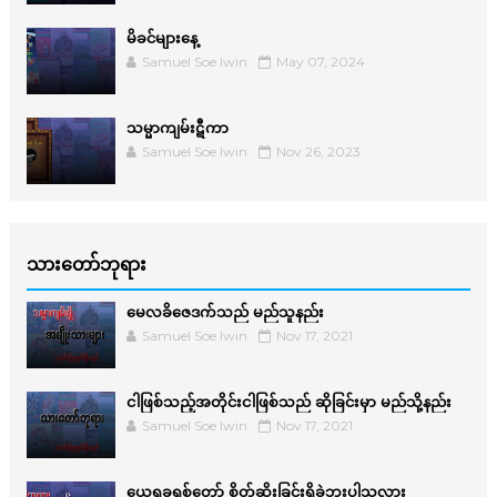
မိခင်များနေ့
Samuel Soe lwin
May 07, 2024
သမ္မာကျမ်းဋီကာ
Samuel Soe lwin
Nov 26, 2023
သားတော်ဘုရား
မေလခိဇေဒက်သည် မည်သူနည်း
Samuel Soe lwin
Nov 17, 2021
ငါဖြစ်သည့်အတိုင်းငါဖြစ်သည် ဆိုခြင်းမှာ မည်သို့နည်း
Samuel Soe lwin
Nov 17, 2021
ယေရှုခရစ်တော် စိတ်ဆိုးခြင်းရှိခဲ့ဘူးပါသလား