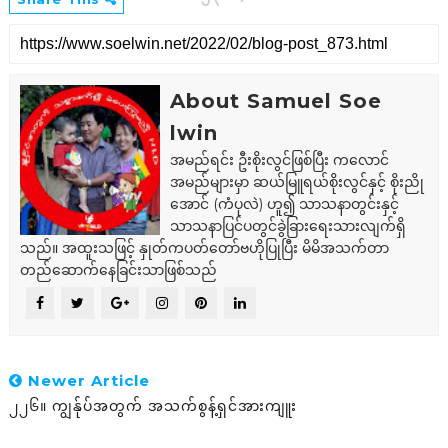
About Samuel Soe
lwin
အမည်ရင်း ဦးစိုးလွင်ဖြစ်ပြီး ကလောင်
အမည်များမှာ ဆယ်မြူရယ်စိုးလွင်နှင့် စိုးညို
အောင် (ကံပုလဲ) ဟူ၍ သာသနာတွင်းနှင့်
သာသနာပြင်ပတွင်ခွဲခြားရေးသားလျက်ရှိ
သည်။ အထူးသဖြင့် နှုတ်ကပတ်တော်ဗဟိုပြုပြီး မိမိအသက်တာ
တည်ဆောက်နေခြင်းသာဖြစ်သည်
Newer Article
၂၂၆။ ကျွန်ုပ်အတွက် အသက်စွန့်ရှင်အားကျူး