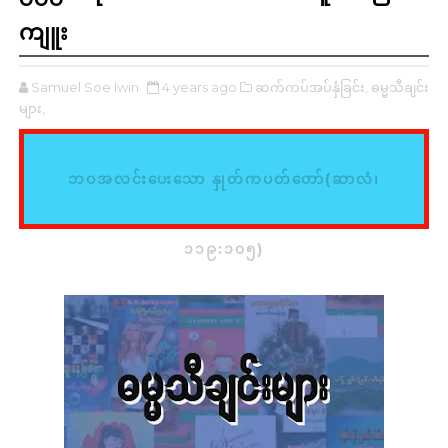
ကျူး
Samuel Soe lwin
4 years ago
ဆက်ကပ်အပ်နှံခြင်း,
ဓမ္မသီချင်း
များ,
ဘဝအလင်းပေးသော နှုတ်ကပတ်တော်(ဆာလံ၊
၁၁၉:၁၀၅)