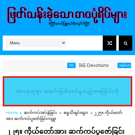
365 Devotions
356
ခရစ်ယာန်အသက်
ထာဝရဘုရား ကောင်းမြတ်တော်မူသည့်အကြောင်းကို
မြည်းစမ်း၍ သိမှတ်ကြလော့ (ဆာလံ၊ ၃၄:၈)
Home
ဆက်ကပ်အပ်နှံခြင်း
ဓမ္မသီချင်းများ
၂၂၅။ ကိုယ်တော်
အား ဆက်ကပ်ပူဇော်ခြင်းကျူး
၂၂၅။ ကိုယ်တော်အား ဆက်ကပ်ပူဇော်ခြင်း