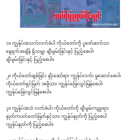
၁။ ကျွန်ုပ်အသက်လက်ခံပါ ကိုယ်တော်ကို ပူဇော်ဆက်သ၊
နေ့ရက်အချိန် ရှိသမျှ၊ ချီးမွမ်းခြင်းနှင့် ပြည့်စေပါ၊
ချီးမွမ်းခြင်းနှင့် ပြည့်စေပါ။
၂။ ကိုယ်တော်ချစ်ခြင်း နှိုးဆော်ရာ၊ ကျွန်ုပ်လက်၊ မှုဆောင်စေပါ၊
ကိုယ်တော်ရှင်မြတ် အဖို့သာ၊ ကျွန်ုပ်ခြေလျင်မြန်စေပါ၊
ကျွန်ုပ်ခြေလျင်မြန်စေပါ။
၃။ ကျွန်ုပ်အသံ လက်ခံပါ၊ ကိုယ်တော်ကို ချီးမွမ်းကျူးရာ၊
နှုတ်ကပတ်တော်မြတ်နှင့်သာ၊ ကျွန်ုပ်နှုတ်ကို ပြည့်စေပါ
ကျွန်ုပ်နှုတ်ကို ပြည့်စေပါ။