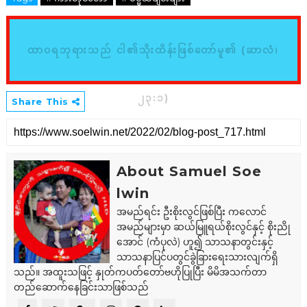
ထာဝရဘုရားသည် ငါ၏သိုးထိန်းဖြစ်တော်မူ၏ (ဆာလံ၊
၂၃:၁)
Share This
About Samuel Soe
lwin
အမည်ရင်း ဦးစိုးလွင်ဖြစ်ပြီး ကလောင်
အမည်များမှာ ဆယ်မြူရယ်စိုးလွင်နှင့် စိုးညို
အောင် (ကံပုလဲ) ဟူ၍ သာသနာတွင်းနှင့်
သာသနာပြင်ပတွင်ခွဲခြားရေးသားလျက်ရှိ
သည်။ အထူးသဖြင့် နှုတ်ကပတ်တော်ဗဟိုပြုပြီး မိမိအသက်တာ
တည်ဆောက်နေခြင်းသာဖြစ်သည်