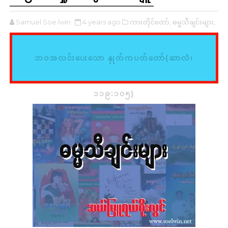
Samuel Soe lwin
4 years ago
ကားတိုင်တော်,
ဓမ္မသီချင်းများ,
ဘဝအလင်းပေးသော နှုတ်ကပတ်တော်(ဆာလံ၊
၁၁၉:၁၀၅)