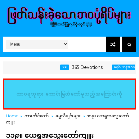
365 Devotions
356
ခရစ်ယာန်အသက်တာ
ထာဝရဘုရား ကောင်းမြတ်တော်မူသည့်အကြောင်းကို
မြည်းစမ်း၍ သိမှတ်ကြလော့ (ဆာလံ၊ ၃၄:၈)
Home
ကားတိုင်တော်
ဓမ္မသီချင်းများ
၁၁၉။ ယေရှုအသွေးတော်
ကျူး
၁၁၉။ ယေရှုအသွေးတော်ကျူး