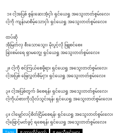
၁။ ငါ့အပြစ် စွန်းဆေးအံ့ငှါ၊ ရှင်ယေရှု အသွေးတတ်စွမ်းလေ၊
ငါ့ကို ကျန်းမာစိမ့်သောငှါ၊ ရှင်ယေရှု အသွေးတတ်စွမ်းလေ။
ထပ်ဆို
အိုမြတ်လှ စီးသောသွေး၊ မိုးပွင့်လို ဖြူစင်စေ။
ခြားစမ်းရေ ရှာမတွေ့၊ ရှင်ယေရှု အသွေးတတ်စွမ်းလေ။
၂။ ငါ့ကို စင်ကြယ်စေဖို့ရာ၊ ရှင်ယေရှု အသွေးတတ်စွမ်းလေ၊
ငါ့အပြစ် ဖြေလွှတ်စိမ့်ငှာ၊ ရှင်ယေရှု အသွေးတတ်စွမ်းလေ။
၃။ ငါ့အပြစ်တွက် ခံစေရန်၊ ရှင်ယေရှု အသွေးတတ်စွမ်းလေ၊
ငါ့ကိုယ်စားကိုသိုလ်သွင်းရန်၊ ရှင်ယေရှု အသွေးတတ်စွမ်းလေ။
၄။ ငါမျှော်လင့်စိတ်ငြိမ်စေရန်၊ ရှင်ယေရှု အသွေးတတ်စွမ်းလေ၊
ငါ့ဖြောင့်မတ်ခွင့် ရစေရန်၊ ရှင်ယေရှု အသွေးတတ်စွမ်းလေ။
Tags
# ကားတိုင်တော်
# ဓမ္မသီချင်းများ