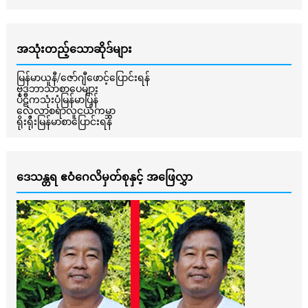
အသုံးတည့်သောဆိုဒ်များ
မြန်မာယူနီ/ဇော်ဂျီဖောင့်ပြောင်းရန်
ဗုဒ္ဓဘာသာစာပေများ
ပိဋကသုံးပုံမြန်မာပြန်
လေ့လာစရာလူငယ်ကမ္ဘာ
ရိုးရိုးမြန်မာစာပြောင်းရန်
ဒေသန္တရ ဧဝံဂေလိမှတ်စုနှင့် အဖြေလွှာ