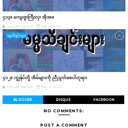
၄၁၃။ ကျေးဇူးကြီးလှ၊ အိုအဖ
Samuel Soe lwin
Feb 14, 2022
ဓမ္မသီချင်းများ
၄၁၂။ ကျွန်ုပ်တို့ အိမ်များကို ညီညွတ်စေပါဘုရား
Samuel Soe lwin
Feb 14, 2022
BLOGGER
DISQUS
FACEBOOK
NO COMMENTS:
POST A COMMENT