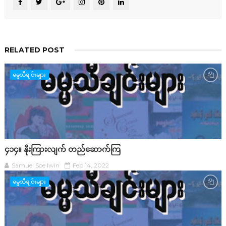
RELATED POST
ဓမ္မသီချင်းများ
၄၁၄။ နိုးကြားလျက် တည်ဆောက်ကြ
Samuel Soe lwin
Feb 14, 2022
ဓမ္မသီချင်းများ