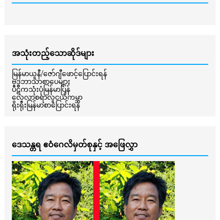
အသုံးတည့်သောဆိုဒ်များ
မြန်မာယူနီ/ဇော်ဂျီဖောင့်ပြောင်းရန်
ဗုဒ္ဓဘာသာစာပေများ
ပိဋကသုံးပုံမြန်မာပြန်
လေ့လာစရာလူငယ်ကမ္ဘာ
ရိုးရိုးမြန်မာစာပြောင်းရန်
ဒေသန္တရ ဧဝံဂေလိမှတ်စုနှင့် အဖြေလွှာ