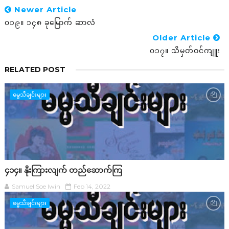
Newer Article
၀၁၉။ ၁၄၈ ခုမြောက် ဆာလံ
Older Article
၀၁၇။ သိမှတ်ဝင်ကျူး
RELATED POST
ဓမ္မသီချင်းများ
၄၁၄။ နိုးကြားလျက် တည်ဆောက်ကြ
Samuel Soe lwin
Feb 14, 2022
ဓမ္မသီချင်းများ