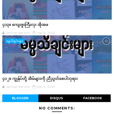
၄၁၃။ ကျေးဇူးကြီးလှ၊ အိုအဖ
Samuel Soe lwin
Feb 14, 2022
ဓမ္မသီချင်းများ
၄၁၂။ ကျွန်ုပ်တို့ အိမ်များကို ညီညွတ်စေပါဘုရား
Samuel Soe lwin
Feb 14, 2022
BLOGGER
DISQUS
FACEBOOK
NO COMMENTS: