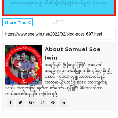
ထာဝရဘုရားသည် ငါ၏သိုးထိန်းဖြစ်တော်မူ၏ (ဆာလံ၊
၂၃:၁)
Share This
About Samuel Soe
lwin
အမည်ရင်း ဦးစိုးလွင်ဖြစ်ပြီး ကလောင်
အမည်များမှာ ဆယ်မြူရယ်စိုးလွင်နှင့် စိုးညို
အောင် (ကံပုလဲ) ဟူ၍ သာသနာတွင်းနှင့်
သာသနာပြင်ပတွင်ခွဲခြားရေးသားလျက်ရှိ
သည်။ အထူးသဖြင့် နှုတ်ကပတ်တော်ဗဟိုပြုပြီး မိမိအသက်တာ
တည်ဆောက်နေခြင်းသာဖြစ်သည်