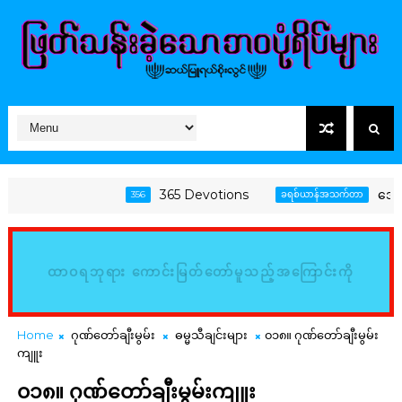
365 Devotions
အောင်မြင်မ
356
ခရစ်ယာန်အသက်တာ
ထာဝရဘုရား ကောင်းမြတ်တော်မူသည့်အကြောင်းကို
မြည်းစမ်း၍ သိမှတ်ကြလော့ (ဆာလံ၊ ၃၄:၈)
Home
ဂုဏ်တော်ချီးမွမ်း
ဓမ္မသီချင်းများ
၀၁၈။ ဂုဏ်တော်ချီးမွမ်း
ကျူး
၀၁၈။ ဂုဏ်တော်ချီးမွမ်းကျူး