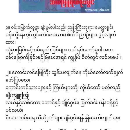
၁။ ဝမ်းမြောက်လှစွာ ချီးမွမ်းပါသည်၊ ဘုန်းကြီးဘုရား မေတ္တာရှင်၊
ပန်းတို့နေတွင် ပွင်းလင်းအလား၊ စိတ်ဝိညာဉ်များ ဖွင့်လျက်
ထား၊
ယုံမှားခြင်းနှင့် ဝမ်းနည်းပြစ်များ ပယ်ရှင်းတော်မူပါ အဘ၊
ဝမ်းမြောက်ခြင်းစဉ်မြဲပေးအရှင် ကျွန်ုပ် စိတ်တွင် လင်းစေပါ။
၂။ ကောင်းကင်မြေကြီး ထွန်းပလျက်နေ ကိုယ်တော်လက်ချက်
ဖော်ြပလေ၊
ကောင်းကင်သားများနှင့် ကြယ်များတို့၊ ကိုယ်တော် ပတ်လည်
ချီးကျူးကြ၊
လယ်နှင့်သစ်တော တောင်နှင့် ချိုင့်ဝှမ်း၊ မြက်ခင်း ပန်းမန်နှင့်
ပင်လယ်၊
စီးသောစမ်းရေ သီဆိုငှက်များ ချီးမွမ်းရန် နှိုးဆော်လျက်နေ။