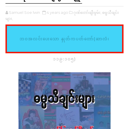
Samuel Soe lwin
4 years ago
ဂုဏ်တော်ချီးမွမ်း,
ဓမ္မသီချင်း
များ,
ဘဝအလင်းပေးသော နှုတ်ကပတ်တော်(ဆာလံ၊
၁၁၉:၁၀၅)