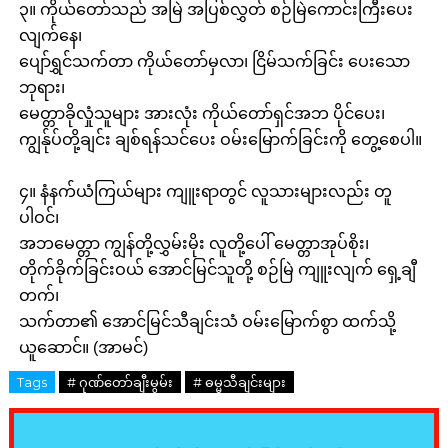
၃။ ကိုယ်တော်သည် အမြဲ အပြစ်လွှတ် စဉ်မြဲကောင်းကြီးပေး
လျက်နေ၊
ပျော်ရွှင်သက်တာ ကိုယ်တော်မှလာ၊ ငြိမ်သက်ခြင်း ပေးသော
ဘုရား၊
မေတ္တာခိုလှုံသူများ အားလုံး ကိုယ်တော်ရှင်အဘ ပိုင်ပေး၊
ကျွန်ုပ်တို့ချင်း ချစ်ရန်သင်ပေး ဝမ်းမြောက်ခြင်းကို တွေ့စေပါ။
၄။ နံနက်ယံကြယ်များ ကျူးရာတွင် လူသားများလည်း တူ
ပါဝင်၊
အဘမေတ္တာ ကျွန်တို့လွှမ်းမိုး လူတို့ပေါ် မေတ္တာအုပ်စိုး၊
တိုက်ခိုက်ခြင်းဝယ် အောင်မြင်သူတို့ စဉ်မြဲ ကျူးလျက် ရှေ့ချီ
တက်၊
သက်တာ၏ အောင်မြင်သီချင်းသံ ဝမ်းမြောက်စွာ ထက်သို့
ယူဆောင်။ (အာမင်)
Tags
# ဂုဏ်တော်ချီးမွမ်း
# ဓမ္မသီချင်းများ