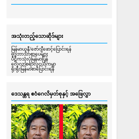
အသုံးတည့်သောဆိုဒ်များ
မြန်မာယူနီ/ဇော်ဂျီဖောင့်ပြောင်းရန်
ဗုဒ္ဓဘာသာစာပေများ
ပိဋကသုံးပုံမြန်မာပြန်
လေ့လာစရာလူငယ်ကမ္ဘာ
ရိုးရိုးမြန်မာစာပြောင်းရန်
ဒေသန္တရ ဧဝံဂေလိမှတ်စုနှင့် အဖြေလွှာ