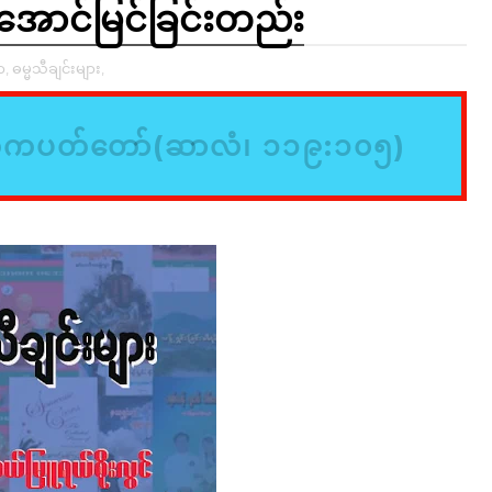
အောင်မြင်ခြင်းတည်း
,
ဓမ္မသီချင်းများ,
်ကပတ်တော်(ဆာလံ၊ ၁၁၉:၁၀၅)