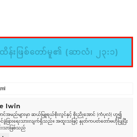
ိန်းဖြစ်တော်မူ၏ (ဆာလံ၊ ၂၃:၁)
e lwin
ာင်အမည်များမှာ ဆယ်မြူရယ်စိုးလွင်နှင့် စိုးညိုအောင် (ကံပုလဲ) ဟူ၍
်ခွဲခြားရေးသားလျက်ရှိသည်။ အထူးသဖြင့် နှုတ်ကပတ်တော်ဗဟိုပြုပြီး
်းသာဖြစ်သည်