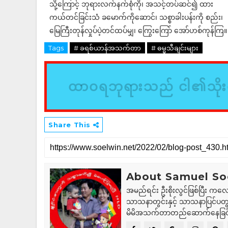
သို့ကြောင့် ဘုရားလက်နက်စုံကို၊ အသင့်တပ်ဆင်၍ ထား
ကယ်တင်ခြင်းသံ ခမောက်ကိုဆောင်၊ သစ္စာခါးပန်းကို စည်း၊
မြေကြီးတုန်လှုပ်ပဲ့တင်ထပ်မျှ၊ ကြွေးကြော် အော်ဟစ်ကုန်ကြ။
Tags
# ခရစ်ယာန်အသက်တာ
# ဓမ္မသီချင်းများ
ထာဝရဘုရားသည် ငါ၏သိုးထ
Share This
About Samuel So
အမည်ရင်း ဦးစိုးလွင်ဖြစ်ပြီး ကလေ
သာသနာတွင်းနှင့် သာသနာပြင်ပတွင
မိမိအသက်တာတည်ဆောက်နေခြင