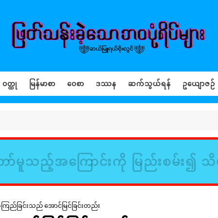
ဝတ္ထု
မြန်မာစာ
ဝေစာ
ဒဿန
ဆက်သွယ်ရန်
ဥယျောဇဉ်
ာ်မူသည့်အကြောင်းကို မြည်းစမ်း၍ သိ
ံကြည်ခြင်းသည် အောင်မြင်ခြင်းတည်း