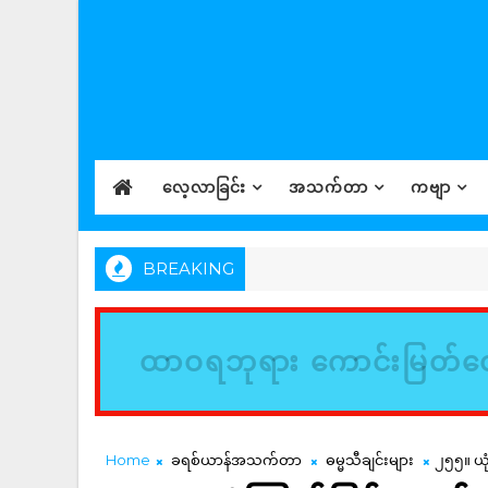
လေ့လာခြင်း
အသက်တာ
ကဗျာ
BREAKING
ထာဝရဘုရား ကောင်းမြတ်တေ
Home
ခရစ်ယာန်အသက်တာ
ဓမ္မသီချင်းများ
၂၅၅။ ယု