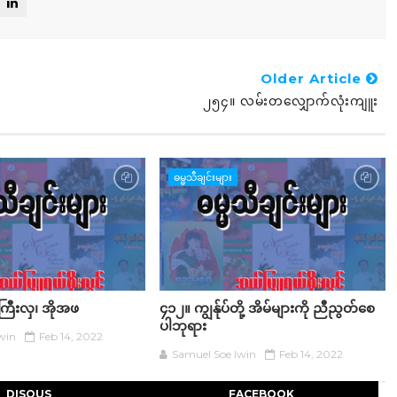
Older Article
၂၅၄။ လမ်းတလျှောက်လုံးကျူး
ဓမ္မသီချင်းများ
ကြီးလှ၊ အိုအဖ
၄၁၂။ ကျွန်ုပ်တို့ အိမ်များကို ညီညွတ်စေ
ပါဘုရား
win
Feb 14, 2022
Samuel Soe lwin
Feb 14, 2022
DISQUS
FACEBOOK