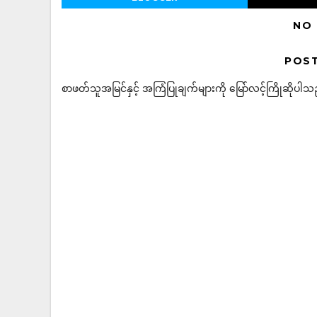
NO
POS
စာဖတ်သူအမြင်နှင့် အကြံပြုချက်များကို မြော်လင့်ကြိုဆိုပါသည