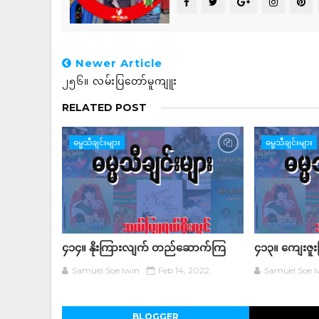
Newer Article
၂၅၆။ လမ်းပြတော်မူကျူး
RELATED POST
ဓမ္မသီချင်းများ
ဓမ္မသီချင်းများ
၄၁၄။ နိုးကြားလျက် တည်ဆောက်ကြ
၄၁၃။ ကျေးဇူး
Samuel Soe lwin
Feb 14, 2022
Samuel Soe l
BLOGGER