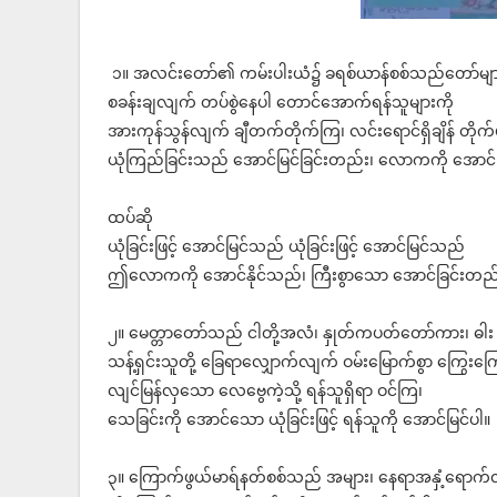
၁။ အလင်းတော်၏ ကမ်းပါးယံ၌ ခရစ်ယာန်စစ်သည်တော်မျာ
စခန်းချလျက် တပ်စွဲနေပါ တောင်အောက်ရန်သူများကို
အားကုန်သွန်လျက် ချီတက်တိုက်ကြ၊ လင်းရောင်ရှိချိန် တိုက်
ယုံကြည်ခြင်းသည် အောင်မြင်ခြင်းတည်း၊ လောကကို အောင်
ထပ်ဆို
ယုံခြင်းဖြင့် အောင်မြင်သည် ယုံခြင်းဖြင့် အောင်မြင်သည်
ဤလောကကို အောင်နိုင်သည်၊ ကြီးစွာသော အောင်ခြင်းတည်
၂။ မေတ္တာတော်သည် ငါတို့အလံ၊ နှုတ်ကပတ်တော်ကား၊ ဓါး
သန့်ရှင်းသူတို့ ခြေရာလျှောက်လျက် ဝမ်းမြောက်စွာ ကြွေးကြေ
လျင်မြန်လှသော လေဗွေကဲ့သို့ ရန်သူရှိရာ ဝင်ကြ၊
သေခြင်းကို အောင်သော ယုံခြင်းဖြင့် ရန်သူကို အောင်မြင်ပါ။
၃။ ကြောက်ဖွယ်မာရ်နတ်စစ်သည် အများ၊ နေရာအနှံ့ရောက်