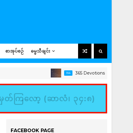
စာအုပ်စဉ်
ဓမ္မသီချင်း
365 Devotions
356
ခရစ်ယာန
မှတ်ကြလော့ (ဆာလံ၊ ၃၄:၈)
FACEBOOK PAGE