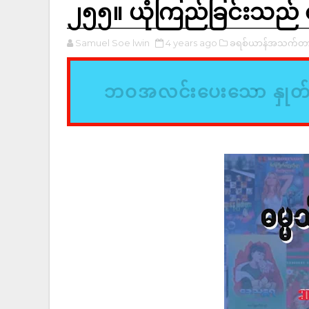
၂၅၅။ ယုံကြည်ခြင်းသည် 
Samuel Soe lwin
4 years ago
ခရစ်ယာန်အသက်တာ
ဘဝအလင်းပေးသော နှုတ