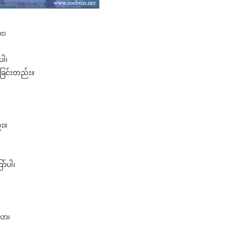
း၊
ပါ၊
ခြင်းတည်း။
း။
ာ်ပါ၊
လာ၊