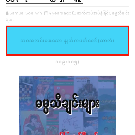
Samuel Soe lwin
4 years ago
ဆက်ကပ်အပ်နှံခြင်း,
ဓမ္မသီချင်း
များ,
ဘဝအလင်းပေးသော နှုတ်ကပတ်တော်(ဆာလံ၊
၁၁၉:၁၀၅)