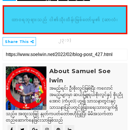
ထာဝရဘုရားသည် ငါ၏သိုးထိန်းဖြစ်တော်မူ၏ (ဆာလံ၊
၂၃:၁)
Share This
About Samuel Soe
lwin
အမည်ရင်း ဦးစိုးလွင်ဖြစ်ပြီး ကလောင်
အမည်များမှာ ဆယ်မြူရယ်စိုးလွင်နှင့် စိုးညို
အောင် (ကံပုလဲ) ဟူ၍ သာသနာတွင်းနှင့်
သာသနာပြင်ပတွင်ခွဲခြားရေးသားလျက်ရှိ
သည်။ အထူးသဖြင့် နှုတ်ကပတ်တော်ဗဟိုပြုပြီး မိမိအသက်တာ
တည်ဆောက်နေခြင်းသာဖြစ်သည်