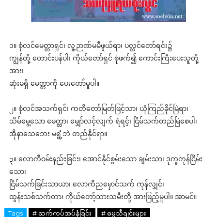
၁။ စုံလင်မေတ္တာရှင်၊ လူ့ဉာဏ်မမီဖွယ်ရာ၊ ပလ္လင်တော်ရင်း၌
ကျွန်တို့ တောင်းပန်ပါ၊ ကိုယ်တော်ရှင် စုံဖက်၍ ကောင်းကြီးပေးသူတို့
အား၊
ဆုံးမရှိ မေတ္တာကို ပေးတော်မူပါ။
၂။ စုံလင်အသက်ရှင်၊ ကတိတော်မြတ်ဖြင့်သာ၊ ယုံကြည်ခိုင်မြဲရာ၊
သိမ်မွေ့သော မေတ္တာ၊ မျှော်လင့်လျက် ရဲရင့်၊ ငြိမ်သက်တည်မြဲစေပါ၊
အိုနာသေဘေး မရွံ့ဘဲ တည်နိုင်ရာ။
၃။ လောကီဝမ်းနည်းခြင်း၊ အောင်နိုင်စွမ်းသော ချမ်းသာ၊ ဒုက္ခကုန်ငြိမ်း
သော၊
ငြိမ်သက်ခြင်းသာယာ၊ လောကီညမှောင်သက် ကုန်လျှင်၊
ထွန်းသစ်သက်တာ၊ ကိုယ်တော့်သားသမီးတို့ အားဖြည့်မူပါ။ အာမင်။
Tags
# ဆက်ကပ်အပ်နှံခြင်း
# ဓမ္မသီချင်းများ