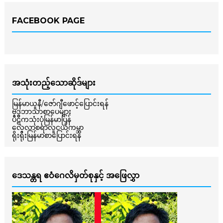
FACEBOOK PAGE
အသုံးတည့်သောဆိုဒ်များ
မြန်မာယူနီ/ဇော်ဂျီဖောင့်ပြောင်းရန်
ဗုဒ္ဓဘာသာစာပေများ
ပိဋကသုံးပုံမြန်မာပြန်
လေ့လာစရာလူငယ်ကမ္ဘာ
ရိုးရိုးမြန်မာစာပြောင်းရန်
ဒေသန္တရ ဧဝံဂေလိမှတ်စုနှင့် အဖြေလွှာ