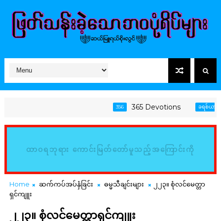
365 Devotions
356
ခရစ်ယာန်အသက
ထာဝရဘုရား ကောင်းမြတ်တော်မူသည့်အကြောင်းကို
မြည်းစမ်း၍ သိမှတ်ကြလော့ (ဆာလံ၊ ၃၄:၈)
Home
ဆက်ကပ်အပ်နှံခြင်း
ဓမ္မသီချင်းများ
၂၂၃။ စုံလင်မေတ္တာ
ရှင်ကျူး
၂၂၃။ စုံလင်မေတ္တာရှင်ကျူး