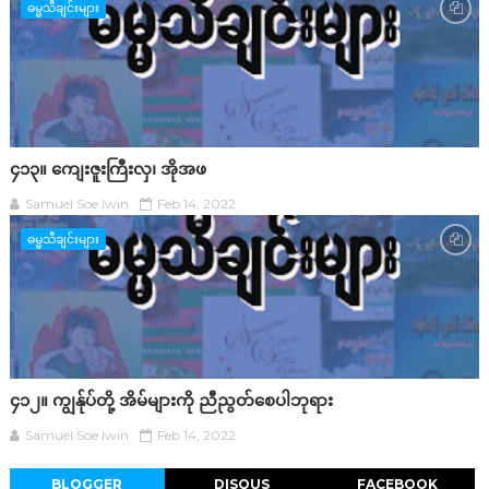
ဓမ္မသီချင်းများ
၄၁၃။ ကျေးဇူးကြီးလှ၊ အိုအဖ
Samuel Soe lwin
Feb 14, 2022
ဓမ္မသီချင်းများ
၄၁၂။ ကျွန်ုပ်တို့ အိမ်များကို ညီညွတ်စေပါဘုရား
Samuel Soe lwin
Feb 14, 2022
BLOGGER
DISQUS
FACEBOOK