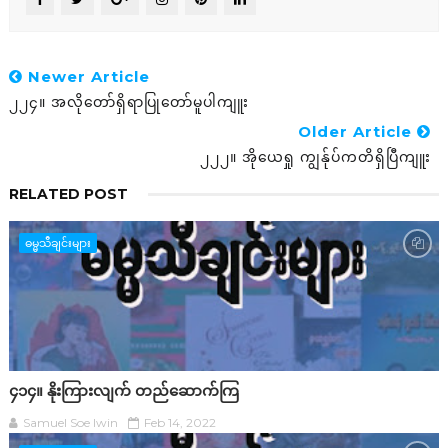
Newer Article
၂၂၄။ အလိုတော်ရှိရာပြုတော်မူပါကျူး
Older Article
၂၂၂။ အိုယေရှု ကျွန်ုပ်ကတိရှိပြီကျူး
RELATED POST
ဓမ္မသီချင်းများ
၄၁၄။ နိုးကြားလျက် တည်ဆောက်ကြ
Samuel Soe lwin
Feb 14, 2022