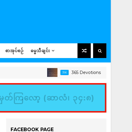
စာအုပ်စဉ်
ဓမ္မသီချင်း
365 Devotions
356
ခရစ်ယာန
မှတ်ကြလော့ (ဆာလံ၊ ၃၄:၈)
FACEBOOK PAGE