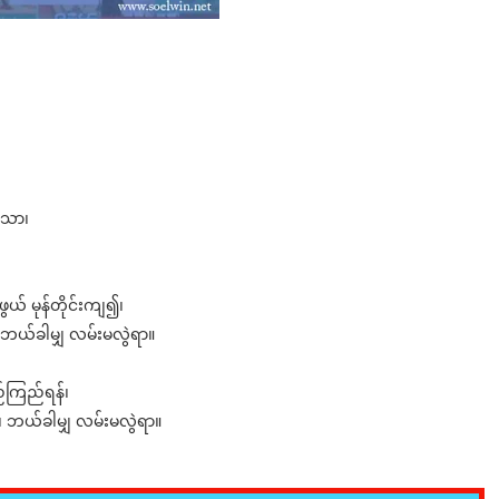
်သာ၊
ွယ် မုန်တိုင်းကျ၍၊
 ဘယ်ခါမျှ လမ်းမလွဲရာ။
ည်ကြည်ရန်၊
၊ ဘယ်ခါမျှ လမ်းမလွဲရာ။