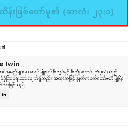
ိန်းဖြစ်တော်မူ၏ (ဆာလံ၊ ၂၃:၁)
e lwin
ာင်အမည်များမှာ ဆယ်မြူရယ်စိုးလွင်နှင့် စိုးညိုအောင် (ကံပုလဲ) ဟူ၍
်ခွဲခြားရေးသားလျက်ရှိသည်။ အထူးသဖြင့် နှုတ်ကပတ်တော်ဗဟိုပြုပြီး
်းသာဖြစ်သည်