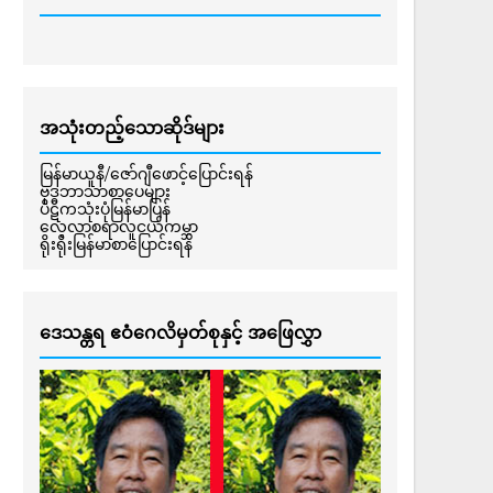
အသုံးတည့်သောဆိုဒ်များ
မြန်မာယူနီ/ဇော်ဂျီဖောင့်ပြောင်းရန်
ဗုဒ္ဓဘာသာစာပေများ
ပိဋကသုံးပုံမြန်မာပြန်
လေ့လာစရာလူငယ်ကမ္ဘာ
ရိုးရိုးမြန်မာစာပြောင်းရန်
ဒေသန္တရ ဧဝံဂေလိမှတ်စုနှင့် အဖြေလွှာ