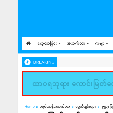
လေ့လာခြင်း
အသက်တာ
ကဗျာ
BREAKING
ထာဝရဘုရား ကောင်းမြတ်တေ
Home
ခရစ်ယာန်အသက်တာ
ဓမ္မသီချင်းများ
၂၅၉။ ဖြ