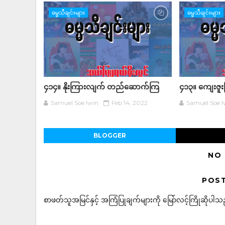
ဓမ္မသီချင်းများ
ဓမ္မသီချင်းများ
၄၁၄။ နိုးကြားလျက် တည်ဆောက်ကြ
၄၁၃။ ကျေးဇူး
Samuel Soe lwin
Feb 14, 2022
Samuel Soe l
BLOGGER
NO
POS
စာဖတ်သူအမြင်နှင့် အကြံပြုချက်များကို မြော်လင့်ကြိုဆိုပါသည