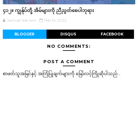
၄၁၂။ ကျွန်ုပ်တို့ အိမ်များကို ညီညွတ်စေပါဘုရား
Samuel Soe lwin
Feb 14, 2022
BLOGGER
DISQUS
FACEBOOK
NO COMMENTS:
POST A COMMENT
စာဖတ်သူအမြင်နှင့် အကြံပြုချက်များကို မြော်လင့်ကြိုဆိုပါသည်...