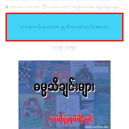
Samuel Soe lwin
4 years ago
စည်းဝေးအစ,
ဓမ္မသီချင်းများ,
ဘဝအလင်းပေးသော နှုတ်ကပတ်တော်(ဆာလံ၊
၁၁၉:၁၀၅)