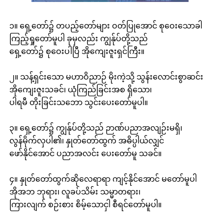
၁။ ရှေ့တော်၌ တပည့်တော်များ ဝတ်ပြုအောင် စုဝေးသောခါ
ကြည့်ရှုတော်မူပါ ခုမှလည်း ကျွန်ုပ်တို့သည်
ရှေ့တော်၌ စုဝေးပါပြီ အိုကျေးဇူးရှင်ကြီး။
၂။ သန့်ရှင်းသော မဟာဝိညာဉ် မိုးကဲ့သို့ သွန်းလောင်းစွာဆင်း
အိုကျေးဇူးသခင်၊ ယုံကြည်ခြင်းအစ ရှိသော၊
ပါရမီ တိုးခြင်းသဘော သွင်းပေးတော်မူပါ။
၃။ ရှေ့တော်၌ ကျွန်ုပ်တို့သည် ဉာဏ်ပညာအလျဉ်းမရှိ၊
လွန်မိုက်လှပါ၏၊ နှုတ်တော်ထွက် အဓိပ္ပါယ်လျှင်
ဖော်နိုင်အောင် ပညာအလင်း ပေးတော်မူ သခင်။
၄။ နှုတ်တော်ထွက်ဆိုလေရာရာ ကျင့်နိုင်အောင် မတော်မူပါ
အိုအဘ ဘုရား၊ လူခပ်သိမ်း သမ္မာတရား၊
ကြားလျက် စဉ်းစား စိမ့်သောငှါ စီရင်တော်မူပါ။