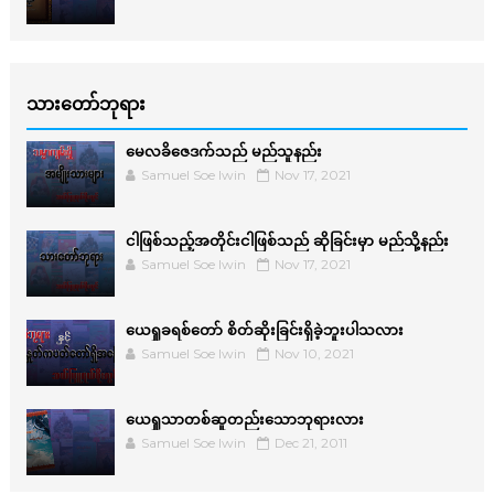
သားတော်ဘုရား
မေလခိဇေဒက်သည် မည်သူနည်း
Samuel Soe lwin
Nov 17, 2021
ငါဖြစ်သည့်အတိုင်းငါဖြစ်သည် ဆိုခြင်းမှာ မည်သို့နည်း
Samuel Soe lwin
Nov 17, 2021
ယေရှုခရစ်တော် စိတ်ဆိုးခြင်းရှိခဲ့ဘူးပါသလား
Samuel Soe lwin
Nov 10, 2021
ယေရှုသာတစ်ဆူတည်းသောဘုရားလား
Samuel Soe lwin
Dec 21, 2011