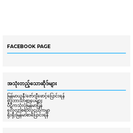
FACEBOOK PAGE
အသုံးတည့်သောဆိုဒ်များ
မြန်မာယူနီ/ဇော်ဂျီဖောင့်ပြောင်းရန်
ဗုဒ္ဓဘာသာစာပေများ
ပိဋကသုံးပုံမြန်မာပြန်
လေ့လာစရာလူငယ်ကမ္ဘာ
ရိုးရိုးမြန်မာစာပြောင်းရန်