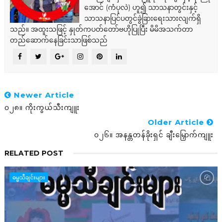
အောင် (ကံပုလဲ) ဟူ၍ သာသနာတွင်းနှင့်
သာသနာပြင်ပတွင်ခွဲခြားရေးသားလျက်ရှိ
သည်။ အထူးသဖြင့် နှုတ်ကပတ်တော်ဗဟိုပြုပြီး မိမိအသက်တာ
တည်ဆောက်နေခြင်းသာဖြစ်သည်
Newer Article
၀၂၈။ ကိုးကွယ်သီးကျူး
Older Article
၀၂၆။ အနန္တတန်ခိုးရှင် ချီးမြှောက်ကျူး
RELATED POST
ဓမ္မသီချင်းများ