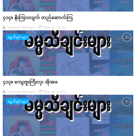
၄၁၄။ နိုးကြားလျက် တည်ဆောက်ကြ
Samuel Soe lwin
Feb 14, 2022
ဓမ္မသီချင်းများ
၄၁၃။ ကျေးဇူးကြီးလှ၊ အိုအဖ
Samuel Soe lwin
Feb 14, 2022
ဓမ္မသီချင်းများ