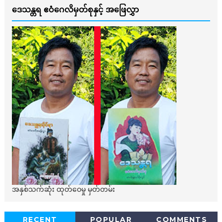
ဒေသန္တရ ဧဝံဂေလိမှတ်စုနှင့် အဖြေလွှာ
အနှစ်သက်ဆုံး ထုတ်ဝေမှု မှတ်တမ်း
RECENT
POPULAR
COMMENTS