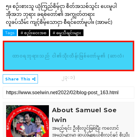
၅။ စဉ်းစားသူ ယုံကြည်စိမ့်ငှာ စိတ်အသစ်သွင်း ပေးမူပါ
အိုအဘ ဘုရား ခရစ်တော်၏ အကျွတ်တရား
လူခပ်သိမ်း ကျင့်စိမ့်သောငှာ စီရင်တော်မူပါ။ (အာမင်)
Tags
# စည်းဝေးအစ
# ဓမ္မသီချင်းများ
ထာဝရဘုရားသည် ငါ၏သိုးထိန်းဖြစ်တော်မူ၏ (ဆာလံ၊
၂၃:၁)
Share This
About Samuel Soe
lwin
အမည်ရင်း ဦးစိုးလွင်ဖြစ်ပြီး ကလောင်
အမည်များမှာ ဆယ်မြူရယ်စိုးလွင်နှင့် စိုးညို