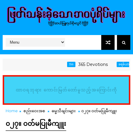
365 Devotions
356
ခရစ်ယာန်အသက်
ထာဝရဘုရား ကောင်းမြတ်တော်မူသည့်အကြောင်းကို
မြည်းစမ်း၍ သိမှတ်ကြလော့ (ဆာလံ၊ ၃၄:၈)
Home
စည်းဝေးအစ
ဓမ္မသီချင်းများ
၀၂၇။ ဝတ်မပြုမီကျူး
၀၂၇။ ဝတ်မပြုမီကျူး