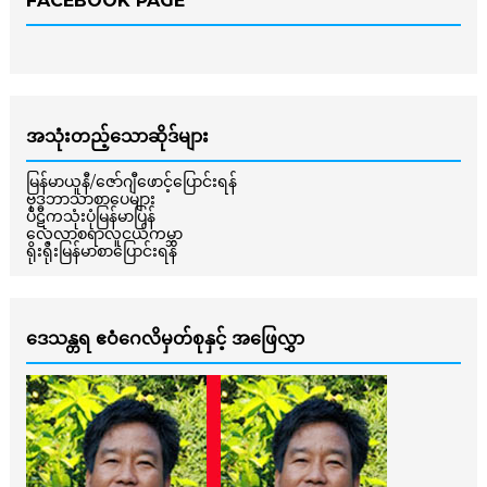
FACEBOOK PAGE
အသုံးတည့်သောဆိုဒ်များ
မြန်မာယူနီ/ဇော်ဂျီဖောင့်ပြောင်းရန်
ဗုဒ္ဓဘာသာစာပေများ
ပိဋကသုံးပုံမြန်မာပြန်
လေ့လာစရာလူငယ်ကမ္ဘာ
ရိုးရိုးမြန်မာစာပြောင်းရန်
ဒေသန္တရ ဧဝံဂေလိမှတ်စုနှင့် အဖြေလွှာ