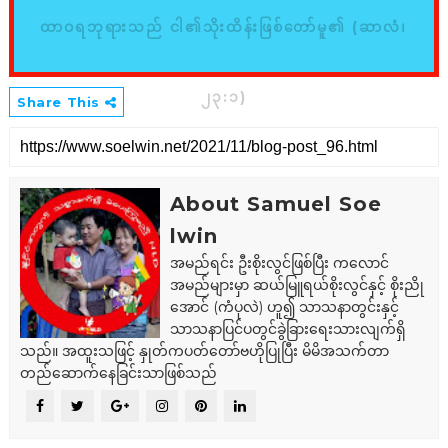
ထာဝရဘုရားသည် ငါ၏သိုးထိန်းဖြစ်တော်မူ၏ (ဆာလံ၊
၂၃:၁)
Share This
About Samuel Soe
lwin
အမည်ရင်း ဦးစိုးလွင်ဖြစ်ပြီး ကလောင်
အမည်များမှာ ဆယ်မြူရယ်စိုးလွင်နှင့် စိုးညို
အောင် (ကံပုလဲ) ဟူ၍ သာသနာတွင်းနှင့်
သာသနာပြင်ပတွင်ခွဲခြားရေးသားလျက်ရှိ
သည်။ အထူးသဖြင့် နှုတ်ကပတ်တော်ဗဟိုပြုပြီး မိမိအသက်တာ
တည်ဆောက်နေခြင်းသာဖြစ်သည်