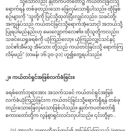
သို့သော်လည်း နှုတ်ကပတ်တော်၌ ကယ်တင်ခြင်းသို့
ရောက်ရန် တစ်ခုတည်းသော ခြေလှမ်းသာရှိပါသည်။ ထိုဖြစ်
စဉ်များကို “သူတို့ကို ပြင်သို့ထုတ်ပြီးလျှင်လည်း၊ သခင်တို့၊
အကျွန်ုပ်သည် ကယ်တင်ခြင်းသို့ရောက်အံ့သောငှါ အဘယ်သို့
ပြုရပါမည်နည်းဟု မေးလျှောက်လေ၏။ ထိုသူတို့ကလည်း၊
သခင်ယေရှုခရစ်ကို ယုံကြည်လော့။ ယုံကြည်လျှင်သင်နှင့်
သင်၏အိမ်သူ အိမ်သား တို့သည် ကယ်တင်ခြင်းသို့ ရောက်ကြ
လိမ့်မည်” (တမန်၊ ၁၆:၃၀-၃၁) ဟူ၍တွေ့ရပါသည်။
၂။ ကယ်တင်ရှင်အဖြစ်လက်ခံခြင်း။
ခရစ်တော်ဘုရားအား အသက်သခင် ကယ်တင်ရှင်အဖြစ်
လက်ခံယုံကြည်ခြင်းက ကယ်တင်ခြင်းသို့ရောက်ရှိရန် တစ်ခု
တည်းသောခြေလှမ်းသာဖြစ်ပါသည်။ နှုတ်ကပတ်တော်ရှိ
စကားတော်တို့က လွန်စွာရှင်းလင်းလှပါသည်။ ၎င်းတို့မှာ....
(၁) အားလုံး ဘုရားကိုဆန့်ကျင်၍ အပြစ်ပြုကြသည် (ရောမ၊