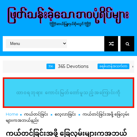
365 Devotions
အောင်မြင
356
ခရစ်ယာန်အသက်တာ
ထာဝရဘုရား ကောင်းမြတ်တော်မူသည့်အကြောင်းကို
မြည်းစမ်း၍ သိမှတ်ကြလော့ (ဆာလံ၊ ၃၄:၈)
Home
ကယ်တင်ခြင်း
လေ့လာခြင်း
ကယ်တင်ခြင်းအဖို့ ခြေလှမ်း
များကအဘယ်နည်း
ကယ်တင်ခြင်းအဖို့ ခြေလှမ်းများကအဘယ်