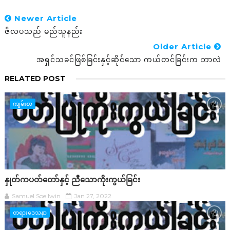
Newer Article
ဇိလပသည် မည်သူနည်း
Older Article
အရှင်သခင်ဖြစ်ခြင်းနှင့်ဆိုင်သော ကယ်တင်ခြင်းက ဘာလဲ
RELATED POST
ကျမ်းစာ
နှုတ်ကပတ်တော်နှင့် ညီသောကိုးကွယ်ခြင်း
Samuel Soe lwin
Jan 27, 2022
တရားဒေသနာ