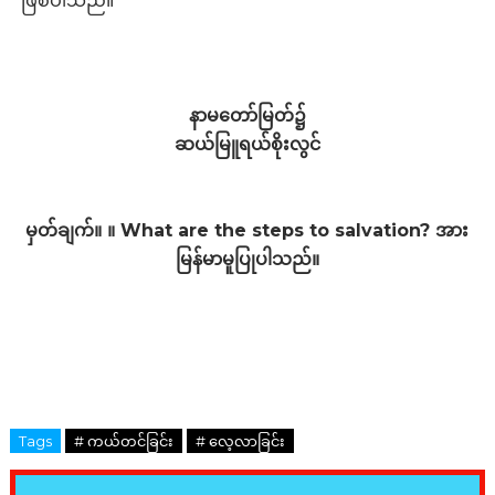
ဖြစ်ပါသည်။
နာမတော်မြတ်၌
ဆယ်မြူရယ်စိုးလွင်
မှတ်ချက်။ ။ What are the steps to salvation? အား
မြန်မာမူပြုပါသည်။
Tags
# ကယ်တင်ခြင်း
# လေ့လာခြင်း