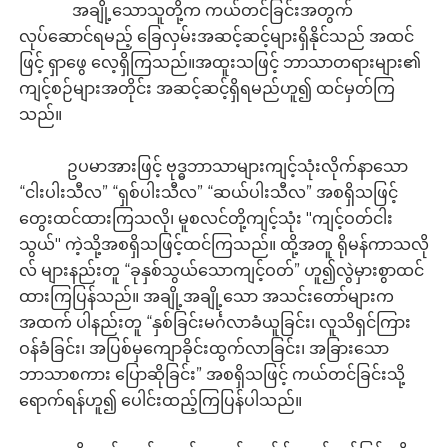
အချို့သောသူတို့က ကယ်တင်ခြင်းအတွက်
လုပ်ဆောင်ရမည့် ခြေလှမ်းအဆင့်ဆင့်များရှိနိုင်သည် အထင်
ဖြင့် ရှာဖွေ လေ့ရှိကြသည်။အထူးသဖြင့် ဘာသာတရားများ၏
ကျင့်စဉ်များအတိုင်း အဆင့်ဆင့်ရှိရမည်ဟူ၍ ထင်မှတ်ကြ
သည်။
ဥပမာအားဖြင့် ဗုဒ္ဓဘာသာများကျင့်သုံးလိုက်နာသော
“ငါးပါးသီလ” “ရှစ်ပါးသီလ” “ဆယ်ပါးသီလ” အစရှိသဖြင့်
တွေးထင်ထားကြသလို၊ မူစလင်တို့ကျင့်သုံး "ကျင့်ဝတ်ငါး
သွယ်" ကဲ့သို့အစရှိသဖြင့်ထင်ကြသည်။ ထို့အတူ ရိုမန်ကာသလို
လ် များနည်းတူ “ခုနှစ်သွယ်သောကျင့်ဝတ်” ဟူ၍လွဲမှားစွာထင်
ထားကြပြန်သည်။ အချို့အချို့သော အသင်းတော်များက
အထက် ပါနည်းတူ “နှစ်ခြင်းမင်္ဂလာခံယူခြင်း၊ လူသိရှင်ကြား
ဝန်ခံခြင်း၊ အပြစ်မှကျောခိုင်းထွက်လာခြင်း၊ အခြားသော
ဘာသာစကား ပြောဆိုခြင်း” အစရှိသဖြင့် ကယ်တင်ခြင်းသို့
ရောက်ရန်ဟူ၍ ပေါင်းထည့်ကြပြန်ပါသည်။