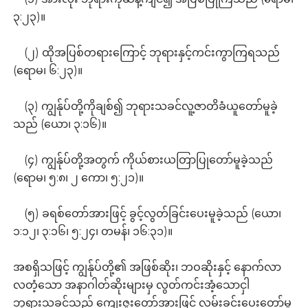
၃:၂၃)။
(၂) ထိုအပြစ်တရားကြောင့် ဘုရားနှင့်ကင်းကွာကြရသည်
(ရောမ၊ ၆:၂၃)။
(၃) ကျွန်ုပ်တို့ကိုချစ်၍ ဘုရားသခင်လူ့ဇာတိခံယူတော်မူခဲ့
သည် (ယော၊ ၃:၁၆)။
(၄) ကျွန်ုပ်တို့အတွက် ကိုယ်စားယတြာပြုတော်မူခဲ့သည်
(ရောမ၊ ၅:၈၊ ၂ ကော၊ ၅:၂၁)။
(၅) ခရစ်တော်အားဖြင့် ခွင့်လွတ်ခြင်းပေးမူခဲ့သည် (ယော၊
၁:၁၂၊ ၃:၁၆၊ ၅:၂၄၊ တမန်၊ ၁၆:၃၁)။
အစရှိသဖြင့် ကျွန်ုပ်တို့၏ အဖြစ်ဆိုး၊ ဘဝဆိုးနှင့် နောက်လာ
လတံ့သော အနာဂါတ်ဆိုးများမှ လွတ်ကင်းအံ့သောငှါ
ဘုရားသခင်သည် ကျေးဇူးတော်အားဖြင့် လမ်းခင်းပေးတော်မူ