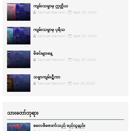
ကျမ်းသမ္မာမှ ဣတ္ထိယ
Samuel Soe lwin
Sept 20, 2024
ကျမ်းသမ္မာမှ ပုရိသ
Samuel Soe lwin
Sept 20, 2024
မိခင်များနေ့
Samuel Soe lwin
May 07, 2024
သမ္မာကျမ်းဋီကာ
Samuel Soe lwin
Nov 26, 2023
သားတော်ဘုရား
မေလခိဇေဒက်သည် မည်သူနည်း