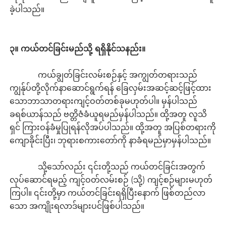
ခဲ့ပါသည်။
၃။ ကယ်တင်ခြင်းမည်သို့ ရရှိနိုင်သနည်း။
ကယ်ချွတ်ခြင်းလမ်းစဉ်နှင့် အကျွတ်တရားသည်
ကျွန်ုပ်တို့လိုက်နာဆောင်ရွက်ရန် ခြေလှမ်းအဆင့်ဆင့်ဖြင့်ထား
သောဘာသာတရားကျင့်ဝတ်တစ်ခုမဟုတ်ပါ။ မှန်ပါသည်
ခရစ်ယာန်သည် ဗတ္တိဇံခံယူရမည်မှန်ပါသည်။ ထို့အတူ လူသိ
ရှင် ကြားဝန်ခံမှုပြုရန်လိုအပ်ပါသည်။ ထို့အတူ အပြစ်တရားကို
ကျောခိုင်းပြီး၊ ဘုရားစကားတော်ကို နာခံရမည်မှာမှန်ပါသည်။
သို့သော်လည်း ၎င်းတို့သည် ကယ်တင်ခြင်းအတွက်
လုပ်ဆောင်ရမည့် ကျင့်ဝတ်လမ်းစဉ် (သို့) ကျင့်စဉ်များမဟုတ်
ကြပါ။ ၎င်းတို့မှာ ကယ်တင်ခြင်းရရှိပြီးနောက် ဖြစ်တည်လာ
သော အကျိုးရလာဒ်များပင်ဖြစ်ပါသည်။