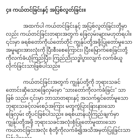
၄။ ကယ်တင်ခြင်းနှင့် အပြစ်လွတ်ခြင်း။
အထက်ပါ ကယ်တင်ခြင်းနှင့် အပြစ်လွတ်ခြင်းတို့မှာ
လည်း ကယ်တင်ခြင်းတရားအတွက် ခြေလှမ်းများမဟုတ်ရပါ။
၎င်းမှာ ခရစ်တော်ကိုယ်တော်တိုင် ကျွန်ုပ်တို့အဖို့ပြုတော်မူသော
အမှုများအားလုံးကို ပြီးစီးစေကြောင်း၊ ပြီးမြောက်စေခြင်းတို့
ကိုလက်ခံယုံကြည်ပြီး၊ ကြည်ညိုသဒ္ဓါပွားလျက် လက်ခံယူ
လိုက်ခြင်းသာဖြစ်ပါသည်။
ကယ်တင်ခြင်းအတွက် ကျွန်ုပ်တို့ကို ဘုရားသခင်
တောင်းဆိုသောခြေလှမ်းမှာ “သားတော်ကိုလက်ခံခြင်း” သာ
ဖြစ် သည်။ ၎င်းမှာ ဘာသာတရားနှင့် အသက်ရှင်တော်မူသော
ဘုရားသခင့်လမ်းစဉ်အကြား မတူကွဲပြားခြားနားသော
ခြေလှမ်း တို့ပင်ဖြစ်ပါသည်။ ခရစ်ယာန်ယုံကြည်ချက်မှာ
ကျွန်ုပ်တို့အဖို့ ဘုရားသခင်အလုံးစုံပြုတော်မူထားသော
ကယ်တင်ခြင်းအလုံး စုံတို့ကိုလက်ခံ၍အသိအမှတ်ပြုခြင်းသာ