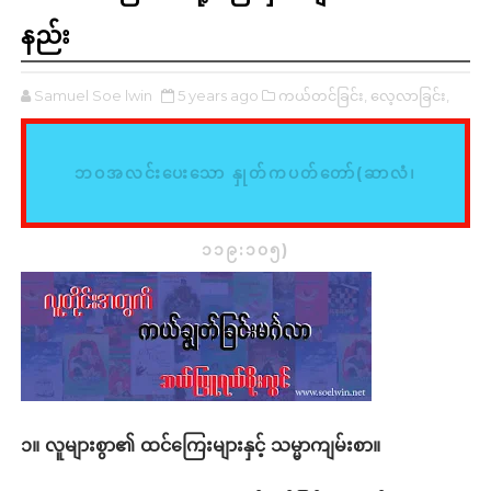
နည်း
Samuel Soe lwin
5 years ago
ကယ်တင်ခြင်း,
လေ့လာခြင်း,
ဘဝအလင်းပေးသော နှုတ်ကပတ်တော်(ဆာလံ၊
၁၁၉:၁၀၅)
၁။ လူများစွာ၏
ထင်ကြေးများနှင့် သမ္မာကျမ်းစာ။