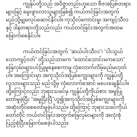
ကျွန်ုပ်တို့သည် အဝိဇ္ဇာတည်းဟူသော ဗီဇအပြစ်တရား
များဖြင့် မွေးဖွားလာသူများဖြစ်၍ ကယ်တင်ခြင်းအတွက်
မည်သို့မျှမလုပ်ဆောင်နိင်ပါ။ ကုသိုလ်ကောင်းမှု၊ အကျင့်သီလ
နှင့် ဒါနတရားတို့သည်လည်း ကယ်တင်ခြင်းအတွက်အထမ
မြောက်စေနိုင်ပါ။
ကယ်တင်ခြင်းအတွက် “ဆယ်ပါးသီလ”၊ “ငါးသွယ်
သောကျင့်ဝတ်” တို့သည်သာမက “ထောင်သောင်းမကသော”
ခြေလှမ်းများပင်ပြုမူနေစေကာမူ လုံလောက်လိမ့်မည်မဟုတ်
ပါ။ အကြောင်းမှာ အကုသိုလ်အပြစ်ကျွေးများကို ကျွန်ုပ်တို့
လူသားများသည် မည်သို့မှ လုံလောက်အောင် မပေးချေနိုင်ပါ။
ထို့ကြောင့်လည်း ဘုရားသခင်မှ ကျွန်ုပ်တို့ကိုယ်စား အမှုပြု
တော်မူခဲ့ပြီး “အမှုပြီးပြီ”ဟူ၍အကုသိုလ်အပြစ်ကျွေးများကို
အဆုံးတိုင်စေတော်မူခဲ့ပါသည်။ ထို့ကြောင့် ဘုရားသခင်ကိုယ်
တော်တိုင် ကယ်တင်ခြင်းအတွက်ခြေလှမ်းများကို အလုံးစုံ
ပြည့်စုံပြီးမြောက်စေခဲ့ပါသည်။