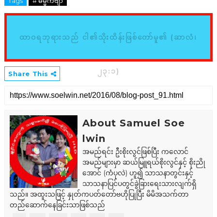
Tags
# ဓမ္မကဗျာ
ထာဝရဘုရားသည် ငါ၏သိုးထိန်းဖြစ်တော်မူ၏ (ဆာလံ၊
၂၃:၁)
Share This
About Samuel Soe
lwin
အမည်ရင်း ဦးစိုးလွင်ဖြစ်ပြီး ကလောင်
အမည်များမှာ ဆယ်မြူရယ်စိုးလွင်နှင့် စိုးညို
အောင် (ကံပုလဲ) ဟူ၍ သာသနာတွင်းနှင့်
သာသနာပြင်ပတွင်ခွဲခြားရေးသားလျက်ရှိ
သည်။ အထူးသဖြင့် နှုတ်ကပတ်တော်ဗဟိုပြုပြီး မိမိအသက်တာ
တည်ဆောက်နေခြင်းသာဖြစ်သည်