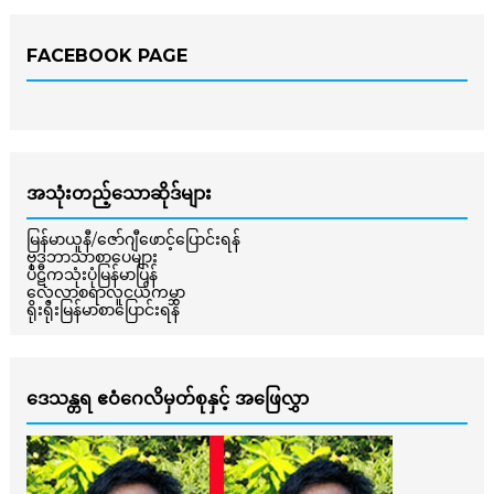
FACEBOOK PAGE
အသုံးတည့်သောဆိုဒ်များ
မြန်မာယူနီ/ဇော်ဂျီဖောင့်ပြောင်းရန်
ဗုဒ္ဓဘာသာစာပေများ
ပိဋကသုံးပုံမြန်မာပြန်
လေ့လာစရာလူငယ်ကမ္ဘာ
ရိုးရိုးမြန်မာစာပြောင်းရန်
ဒေသန္တရ ဧဝံဂေလိမှတ်စုနှင့် အဖြေလွှာ