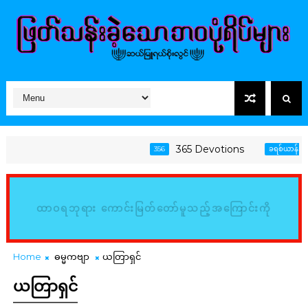
365 Devotions
356
ခရစ်ယာန်အသက်တ
ထာဝရဘုရား ကောင်းမြတ်တော်မူသည့်အကြောင်းကို
မြည်းစမ်း၍ သိမှတ်ကြလော့ (ဆာလံ၊ ၃၄:၈)
Home
ဓမ္မကဗျာ
ယတြာရှင်
ယတြာရှင်