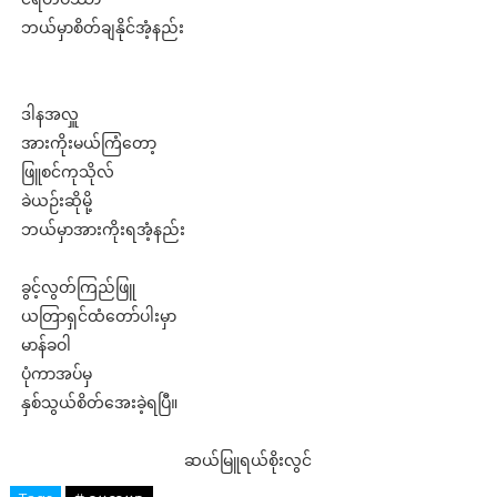
ဘယ်မှာစိတ်ချနိုင်အံ့နည်း
ဒါနအလှူ
အားကိုးမယ်ကြံတော့
ဖြူစင်ကုသိုလ်
ခဲယဉ်းဆိုမို့
ဘယ်မှာအားကိုးရအံ့နည်း
ခွင့်လွတ်ကြည်ဖြူ
ယတြာရှင်ထံတော်ပါးမှာ
မာန်ခဝါ
ပုံကာအပ်မှ
နှစ်သွယ်စိတ်အေးခဲ့ရပြီ။
ဆယ်မြူရယ်စိုးလွင်