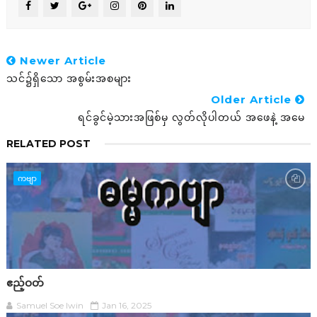
Newer Article
သင်၌ရှိသော အစွမ်းအစများ
Older Article
ရင်ခွင်မဲ့သားအဖြစ်မှ လွတ်လိုပါတယ် အဖေနဲ့ အမေ
RELATED POST
ကဗျာ
ဧည့်ဝတ်
Samuel Soe lwin
Jan 16, 2025