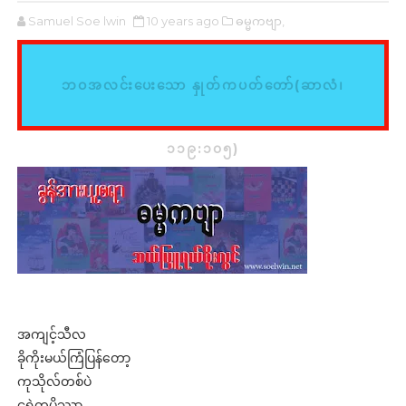
Samuel Soe lwin
10 years ago
ဓမ္မကဗျာ,
ဘဝအလင်းပေးသော နှုတ်ကပတ်တော်(ဆာလံ၊
၁၁၉:၁၀၅)
အကျင့်သီလ
ခိုကိုးမယ်ကြံပြန်တော့
ကုသိုလ်တစ်ပဲ
ငရဲတပိဿာ