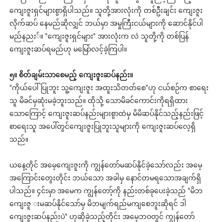
ကျေးဇူးရှင်များစွာရှိပါသည်။ သူတို့အားလုံးကို တစ်ဦးချင်း ကျေးဇူး
လိုက်ဆပ် နေမည်ဆိုလျှင် ဘယ်မှာ အမှုကြီးငယ်များကို ဆောင်နိုင်ပါ
မည်နညး်။ "ကျေးဇူးရှင်များ" အားလုံးက လဲ သူတို့ကို တစ်ပြန်
ကျေးဇူးဆပ်ရမည်ဟု မမြော်လင့်ခဲ့ကြပါ။
၅။ စိတ်ချမ်းသာစေမည့် ကျေးဇူးဆပ်နည်း။
"ကိုယ်ပေါ်ပြုဘူး သူ့ကျေးဇူး အထူးသိတတ်စေ"ဟု ငယ်စဉ်က စာရေး
သူ မိခင်မှဆုံးမခဲ့ဘူးသည်။ ထိုသို့ သောမိခင်ကောင်းကိုရရှိထား
သောကြောင့် ကျေးဇူးဆပ်နည်းများစွာထဲမှ မိမိဆပ်နိုင်သည့်နည်းဖြင့်
စာရေးသူ အပေါ်တွင်ကျေးဇူးပြုဘူးသူများကို ကျေးဇူးဆပ်လေ့ရှိ
သည်။
ယနေ့တိုင် အမေ့ကျေးဇူးကို ကျွန်တော်မဆပ်နိုင်ခဲ့သော်လည်း အမေ့
အကြောင်းတွေးတိုင်း ဘယ်သော အခါမှ နောင်တမရသောအချက်ရှိ
ပါသည်။ ၄င်းမှာ အမေက ကျွန်တော့်ကို နည်းတစ်ခုပေးခဲ့သည် "မိဘ
ကျေးဇူ းမဆပ်နိုင်သော်မှ မိဘမျက်ရည်မကျစေဘူးဆိုရင် ဒါ
ကျေးဇူးဆပ်နည်းပဲ" ဟုဆိုခဲ့သည့်တိုင်း အမေ့ဘဝတွင် ကျွန်တော်