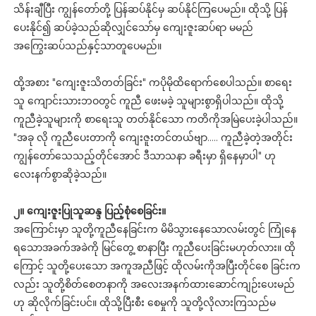
သိန်းချီပြီး ကျွန်တော်တို့ ပြန်ဆပ်နိုင်မှ ဆပ်နိုင်ကြပေမည်။ ထိုသို့ ပြန်
ပေးနိုင်၍ ဆပ်ခဲ့သည်ဆိုလျှင်သော်မှ ကျေးဇူးဆပ်ရာ မမည်
အကြွေးဆပ်သည်နှင့်သာတူပေမည်။
ထို့အစား "ကျေးဇူးသိတတ်ခြင်း" ကပိုမိုထိရောက်စေပါသည်။ စာရေး
သူ ကျောင်းသားဘဝတွင် ကူညီ ဖေးမခဲ့ သူများစွာရှိပါသည်။ ထိုသို့
ကူညီခဲ့သူများကို စာရေးသူ တတ်နိုင်သော ကတိကိုအမြဲပေးခဲ့ပါသည်။
"အခု လို ကူညီပေးတာကို ကျေးဇူးတင်တယ်ဗျာ….. ကူညီခဲ့တဲ့အတိုင်း
ကျွန်တော်သေသည့်တိုင်အောင် ဒီသာသနာ ခရီးမှာ ရှိနေမှာပါ" ဟု
လေးနက်စွာဆိုခဲ့သည်။
၂။ ကျေးဇူးပြုသူဆန္ဒ ပြည့်စုံစေခြင်း။
အကြောင်းမှာ သူတို့ကူညီနေခြင်းက မိမိသွားနေသောလမ်းတွင် ကြုံနေ
ရသောအခက်အခဲကို မြင်တွေ့ စာနာပြီး ကူညီပေးခြင်းမဟုတ်လား။ ထို
ကြောင့် သူတို့ပေးသော အကူအညီဖြင့် ထိုလမ်းကိုအပြီးတိုင်စေ ခြင်းက
လည်း သူတို့စိတ်စေတနာကို အလေးအနက်ထားဆောင်ကျဉ်းပေးမည်
ဟု ဆိုလိုက်ခြင်းပင်။ ထိုသို့ပြီးစီး စေမှုကို သူတို့လိုလားကြသည်မ