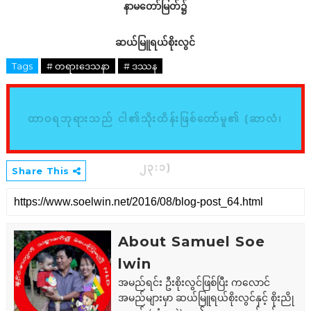
နာမတော်မြတ်၌
ဆယ်မြူရယ်စိုးလွင်
Tags
# တရားဒေသနာ
# ဒဿန
ထာဝရဘုရားသည် ငါ၏သိုးထိန်းဖြစ်တော်မူ၏ (ဆာလံ၊
၂၃:၁)
Share This
About Samuel Soe
lwin
အမည်ရင်း ဦးစိုးလွင်ဖြစ်ပြီး ကလောင်
အမည်များမှာ ဆယ်မြူရယ်စိုးလွင်နှင့် စိုးညို