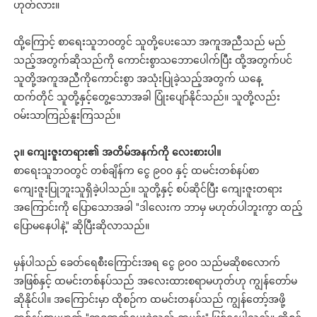
ဟုတ်လား။
ထို့ကြောင့် စာရေးသူဘဝတွင် သူတို့ပေးသော အကူအညီသည် မည်
သည့်အတွက်ဆိုသည်ကို ကောင်းစွာသဘောပေါက်ပြီး ထို့အတွက်ပင်
သူတို့အကူအညီကိုကောင်းစွာ အသုံးပြုခဲ့သည့်အတွက် ယနေ့
ထက်တိုင် သူတို့နှင့်တွေ့သောအခါ ပြုံးပျော်နိုင်သည်။ သူတို့လည်း
ဝမ်းသာကြည်နူးကြသည်။
၃။ ကျေးဇူးတရား၏ အတိမ်အနက်ကို လေးစားပါ။
စာရေးသူဘဝတွင် တစ်ချိန်က ငွေ ၉၀၀ နှင့် ထမင်းတစ်နပ်စာ
ကျေးဇူးပြုဘူးသူရှိခဲ့ပါသည်။ သူတို့နှင့် စပ်ဆိုင်ပြီး ကျေးဇူးတရား
အကြောင်းကို ပြောသောအခါ "ဒါလေးက ဘာမှ မဟုတ်ပါဘူးကွာ ထည့်
ပြောမနေပါနဲ့" ဆိုပြီးဆိုလာသည်။
မှန်ပါသည် ခေတ်ရေစီးကြောင်းအရ ငွေ ၉၀၀ သည်မဆိုစလောက်
အဖြစ်နှင့် ထမင်းတစ်နပ်သည် အလေးထားစရာမဟုတ်ဟု ကျွန်တော်မ
ဆိုနိုင်ပါ။ အကြောင်းမှာ ထိုစဉ်က ထမင်းတနပ်သည် ကျွန်တော့်အဖို့