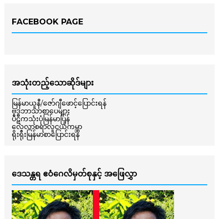
FACEBOOK PAGE
အသုံးတည့်သောဆိုဒ်များ
မြန်မာယူနီ/ဇော်ဂျီဖောင့်ပြောင်းရန်
ဗုဒ္ဓဘာသာစာပေများ
ပိဋကသုံးပုံမြန်မာပြန်
လေ့လာစရာလူငယ်ကမ္ဘာ
ရိုးရိုးမြန်မာစာပြောင်းရန်
ဒေသန္တရ ဧဝံဂေလိမှတ်စုနှင့် အဖြေလွှာ