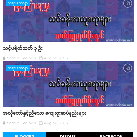
တရားဒေသနာ
သင့်ပရိတ်သတ် ၃ ဦး
Samuel Soe lwin
Aug 30, 2016
တရားဒေသနာ
အလိုတော်နှင့်ညီသော ကျေးဇူးဆပ်နည်းများ
Samuel Soe lwin
Aug 30, 2016
BLOGGER
DISQUS
FACEBOOK