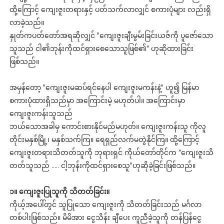
ထို့ကြောင့် ကျေးဇူးတရားနှင့် ပတ်သက်လာလျှင် စကားပုံများ လည်းရှိ
လာခဲ့သည်။
နှုတ်ကပတ်တော်အရဆိုလျှင် "ကျေးဇူးချီးမွမ်းခြင်းယဇ်ကို ပူဇော်သော
သူသည် ငါ၏ဘုန်းကိုထင်ရှားစေသောသူဖြစ်၏" ဟုဆိုထားခြင်း
ဖြစ်သည်။
အမှန်တော့ "ကျေးဇူးမဆပ်ရင်နေပါ ကျေးဇူးမကန်းနဲ့" ဟူ၍ မြန်မာ
စကားပုံထားရှိသည်မှာ အကြောင်းမဲ့ မဟုတ်ပါ။ အကြောင်းမှာ
ကျေးဇူးကန်းသူသည်
ဘယ်သောအခါမှ ကောင်းစားနိုင်မည်မဟုတ်။ ကျေးဇူးကန်းသူ ကိုလူ
တိုင်းမနှစ်မြို့၊ မနှစ်သက်ကြ။ ရေရှည်လက်မတွဲနိုင်ကြ။ ထို့ကြောင့်
ကျေးဇူးတရားသိတတ်သူကို ဘုရားရှင် ကိုယ်တော်တိုင်က "ကျေးဇူးသိ
တတ်သူသည် ….. ငါ့ဘုန်းကိုထင်ရှားစေသူ"ဟုဆိုခဲ့ခြင်းဖြစ်သည်။
၁။ ကျေးဇူးပြုသူကို သိတတ်ခြင်း။
ကိုယ့်အပေါ်တွင် သူပြုသော ကျေးဇူးကို သိတတ်ခြင်းသည် မင်္ဂလာ
တစ်ပါးဖြစ်သည်။ မိမိအား ငွေသိန်း ချီပေး ကူညီခဲ့သူကို တန်ပြန်ငွေ