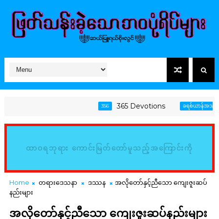
365 Devotions
356
ခရစ်ယာန်အသက်တာ
ထာဝရဘုရား ကောင်းမြတ်တော်မူသည့်အကြောင်းကို
မြည်းစမ်း၍ သိမှတ်ကြလော့ (ဆာလံ၊ ၃၄:၈)
Home
တရားဒေသနာ
ဒဿန
အလိုတော်နှင့်ညီသော ကျေးဇူးဆပ်
နည်းများ
အလိုတော်နှင့်ညီသော ကျေးဇူးဆပ်နည်းများ