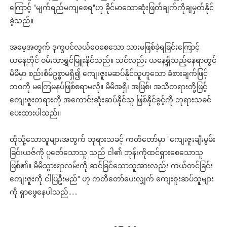
ကြောင့် "မျက်ရည်မကျစေရ"ဟု ခိုင်မာသောဆုံးဖြတ်ချက်ကိုချမှတ်နိုင်
ခဲ့သည်။
အမေ့အတွက် ဒုက္ခပင်လယ်ဝေစေသော သားမဖြစ်ခဲ့ရခြင်းကြောင့်
ယနေ့တိုင် ဝမ်းသာရွှင်မြူးနိုင်သည်။ သင်လည်း ယနေ့ရှိသည့်နေရာတွင်
မိမိမှာ စည်းစိမ်ဥစ္စာမရှိ၍ ကျေးဇူးမဆပ်နိုင်သူဟူသော ခံစားချက်ဖြင့်
ဘဝကို မကြေမနပ်ဖြစ်စရာမလို။ မိမိအရှိ၊ အဖြစ်၊ အသိတရားတို့ဖြင့်
ကျေးဇူးတရားကို အကောင်းဆုံးဆပ်နိုင်သူ ဖြစ်နိုင်ခွင့်ကို ဘုရားသခင်
ပေးထားပါသည်။
ထိုသို့သောသူများအတွက် ဘုရားသခင့် ကတိတော်မှာ "ကျေးဇူးချီးမွမ်း
ခြင်းယဇ်ကို ပူဇော်သောသူ သည် ငါ၏ ဘုန်းကိုထင်ရှားစေသောသူ
ဖြစ်၏။ မိမိသွားရာလမ်းကို ဆင်ခြင်သောသူအားလည်း ကယ်တင်ခြင်း
ကျေးဇူးကို ငါပြဦးမည်" ဟု ကတိတော်ပေးလျှက် ကျေးဇူးဆပ်သူများ
ကို ရှာဖွေနေပါသည်……