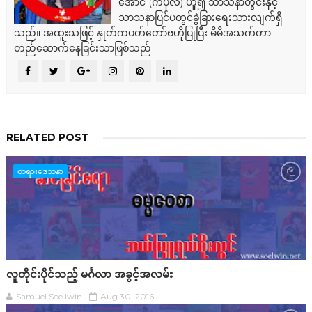
အောင် (ကံပုလဲ) ဟူ၍ သာသနာတွင်းနှင့်
သာသနာပြင်ပတွင်ခွဲခြားရေးသားလျက်ရှိ
သည်။ အထူးသဖြင့် နှုတ်ကပတ်တော်ဗဟိုပြုပြီး မိမိအသက်တာ
တည်ဆောက်နေခြင်းသာဖြစ်သည်
RELATED POST
တရားဒေသနာ
လူတိုင်းပိုင်သည့် မင်္ဂလာ အခွင့်အလမ်း
Samuel Soe lwin
Aug 30, 2016