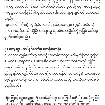
တစ်နပ်စာမဟုတ် "ဘဝဆက်ပေးခဲ့သည့် ထမင်း" ဖြစ်နေပါသည်။ ထိုစဉ်
က ငွေ ၉ဝဝသည် "အနာဂါတ်လမ်းကို ခင်းပေးခဲ့သည့် ငွေ" ဖြစ်နေသည်
ကိုမူ ဥပေက္ခာမပြုနိုင်ပါဟုဆိုသောအခါ။ ထိုကျေးဇူးရှင် ဝမ်းသာသွားခဲ့
သည်။
ထို့နောက် "မင်းကို ကူညီခဲ့ရတာ ငါနောင်တမရဘူး၊ ကူညီပေးခဲ့ရလို့
ကျေးဇူးတင်တယ်"ဆိုပြီး စာရေးသူ ကိုဝမ်းသာလှိုက်လှဲစွာဖြင့် ဖက်ပွေ့
နှုတ်ဆက်ခဲ့သည်။
၄။ ကျေးဇူးမဆပ်နိုင်သော်မှ မကန်းလေနဲ့။
ငယ်စဉ်က ကျွန်တော်တို့ အားလုံး အတန်းစာတွင် ဖတ်မှတ်ကြားဘူးကြ
ပေမည်။ "ဆရာအာပြန် အာခေါင် လှံဆူး"ဆိုသောသာဓကတွင် ဗျိုင်း
ထံမှ ငါးဖမ်းစားနည်းကို အတုမြင်အတတ်သင်ခဲ့သော လုလင်ငယ် မှာ
ရှင်ဘုရင်ရှေ့တွင် မိမိဆရာမှာ ဗျိုင်ဖြစ်ကြောင်း မပြောလို၍ ဆရာ့အပေါ်
တွင် ဥပေက္ခာပြုကာ ကျေးဇူးကန်းခဲ့ သောကြောင့် ဘဝဆုံးရေတိမ်နက်
ခဲ့ရပါသည်။
ထို့ကြောင့် သူ့ကျေးဇူးကို မဆပ်နိုင်စရာ အကြောင်းမရှိပါ။ မဆပ်လိုခြင်း
သာဖြစ်သည်။ အကြောင်းမှာ စာရေးသူဘဝတွင် ကူညီခဲ့ကြသည့်