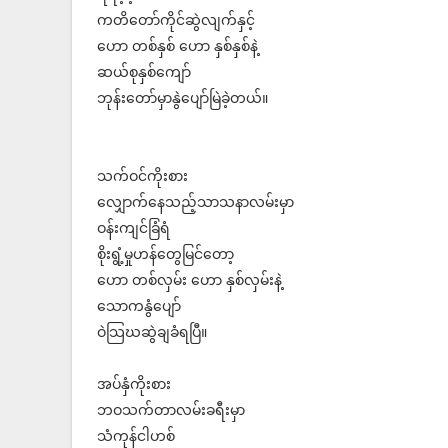
ကတိတော်ကိုင်ဆွဲလျက်နှင့်
ဟော တစ်နှစ် ဟော နှစ်နှစ်နဲ့
ဆယ်စုနှစ်ကျော်
ဘုန်းတော်မှာနွဲပျော်မြဲခဲ့တယ်။
သက်ဝင်ကိုးစား
လျှောက်နေသည့်သာသနာလမ်းမှာ
ဝန်းကျင်ခြံရံ
စိုးရွံ့မှုဟန်တွေမြင်တော့
ဟော တစ်လှမ်း ဟော နှစ်လှမ်းနဲ့
သောကနွံပျော်
ဝဲသြဃဆွဲချခံရပြီ။
အပ်နှံကိုးစား
ဘဝသက်တာလမ်းခရီးမှာ
သံကုန်ငါဟစ်