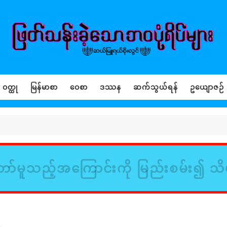
ဝတ္ထု
မြန်မာစာ
ဝေစာ
ဒဿန
ဆက်သွယ်ရန်
ဥယျောဇဉ်
ာ်မူသည့်အကြောင်းကို မြည်းစမ်း၍ သိ