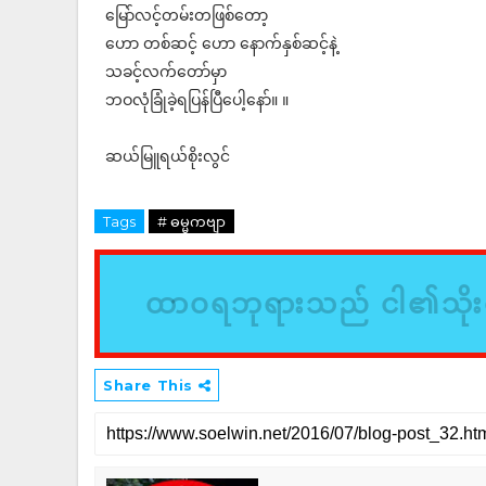
မြော်လင့်တမ်းတဖြစ်တော့
ဟော တစ်ဆင့် ဟော နောက်နှစ်ဆင့်နဲ့
သခင့်လက်တော်မှာ
ဘဝလုံခြုံခဲ့ရပြန်ပြီပေါ့နော်။ ။
ဆယ်မြူရယ်စိုးလွင်
Tags
# ဓမ္မကဗျာ
ထာဝရဘုရားသည် ငါ၏သိုးထ
Share This