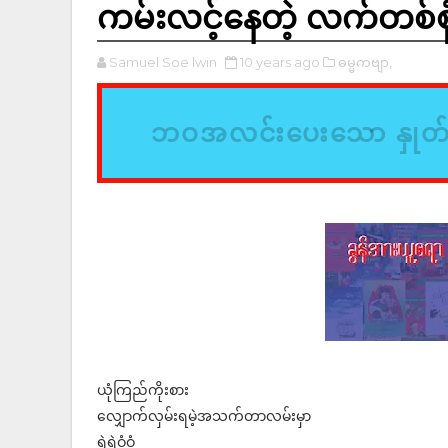
ကမ်းလင့်နေတဲ့ လက်တစ်စု
Samuel Soe lwin
10 years ago
ဓမ္မကဗျာ,
ဘဝအလင်းပေးသော နှုတ
ယုံကြည်ကိုးစား
လျှောက်လှမ်းရမဲ့အသက်တာလမ်းမှာ
ရဲရဲဝံ့ဝံ့