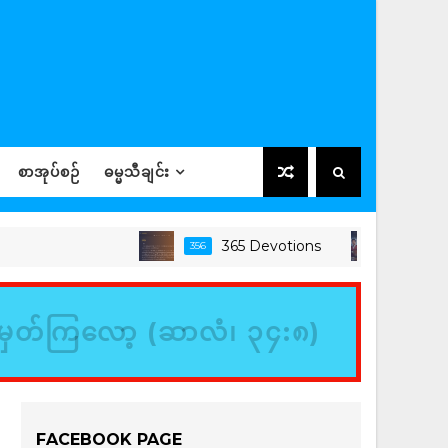
စာအုပ်စဉ်
ဓမ္မသီချင်း
365 Devotions
356
ခရစ်ယာန်အသက်
မှတ်ကြလော့ (ဆာလံ၊ ၃၄:၈)
FACEBOOK PAGE