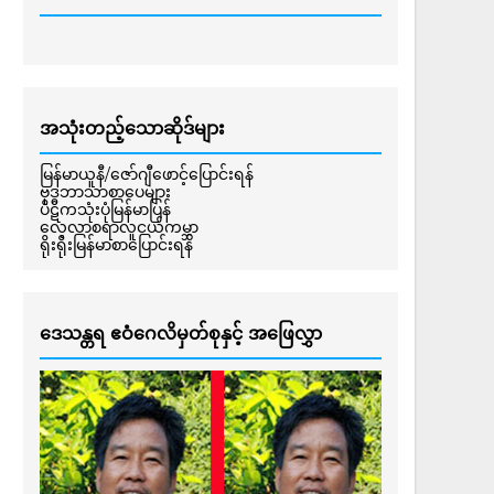
အသုံးတည့်သောဆိုဒ်များ
မြန်မာယူနီ/ဇော်ဂျီဖောင့်ပြောင်းရန်
ဗုဒ္ဓဘာသာစာပေများ
ပိဋကသုံးပုံမြန်မာပြန်
လေ့လာစရာလူငယ်ကမ္ဘာ
ရိုးရိုးမြန်မာစာပြောင်းရန်
ဒေသန္တရ ဧဝံဂေလိမှတ်စုနှင့် အဖြေလွှာ