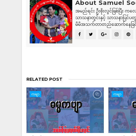
About Samuel So
အမည်ရင်း ဦးစိုးလွင်ဖြစ်ပြီး ကလေ
သာသနာတွင်းနှင့် သာသနာပြင်ပတွင
မိမိအသက်တာတည်ဆောက်နေခြင
RELATED POST
ကဗျာ
ကဗျာ