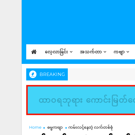
လေ့လာခြင်း
အသက်တာ
ကဗျာ
BREAKING
ထာဝရဘုရား ကောင်းမြတ်တေ
Home
ဓမ္မကဗျာ
ကမ်းလင့်နေတဲ့ လက်တစ်စုံ