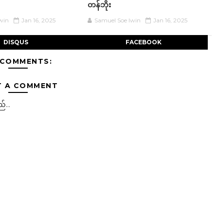
တန်ဘိုး
win
Jan 16, 2025
Samuel Soe lwin
Jan 16, 2025
DISQUS
FACEBOOK
 COMMENTS:
T A COMMENT
်...