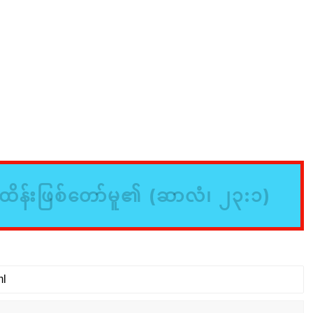
ိန်းဖြစ်တော်မူ၏ (ဆာလံ၊ ၂၃:၁)