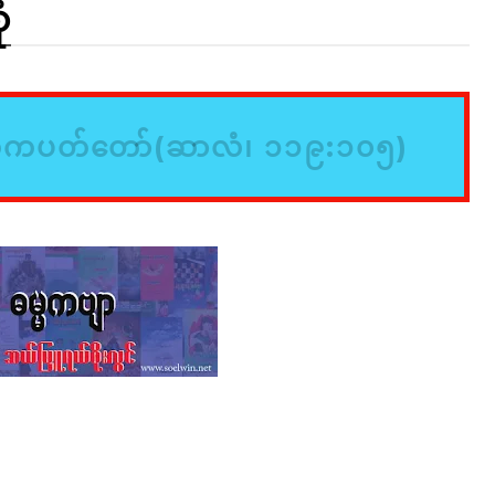
ံ
်ကပတ်တော်(ဆာလံ၊ ၁၁၉:၁၀၅)