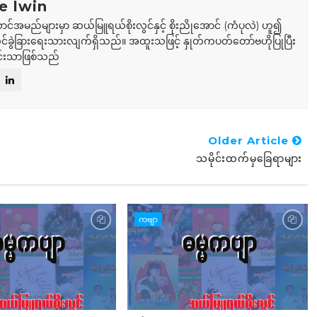
e lwin
ာင်အမည်များမှာ ဆယ်မြူရယ်စိုးလွင်နှင့် စိုးညိုအောင် (ကံပုလဲ) ဟူ၍
်ခွဲခြားရေးသားလျက်ရှိသည်။ အထူးသဖြင့် နှုတ်ကပတ်တော်ဗဟိုပြုပြီး
်းသာဖြစ်သည်
Older Article
သမိုင်းထက်မှခြေရာများ
ကဗျာ