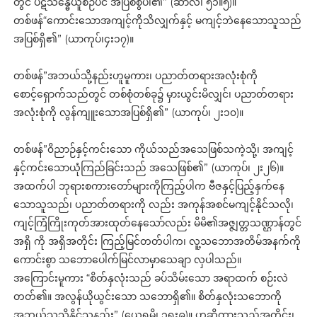
တွင် ပဋိသန္ဓေယူစဉ်ပင် အပြစ်စွဲပါ၏” (ဆာလံ၊ ၅၁။၅)။
တစ်ဖန်“ကောင်းသောအကျင့်ကိုသိလျှက်နှင့် မကျင့်ဘဲနေသောသူသည်
အပြစ်ရှိ၏” (ယာကုပ်၊၄း၁၇)။
တစ်ဖန်”အဘယ်သို့နည်းဟူမူကား၊ ပညာတ်တရားအလုံးစုံကို
စောင့်ရှောက်သည်တွင် တစ်စုံတစ်ခု၌ မှားယွင်းမိလျှင်၊ ပညာတ်တရား
အလုံးစုံကို လွန်ကျူးသောအပြစ်ရှိ၏” (ယာကုပ်၊ ၂း၁၀)။
တစ်ဖန်”၀ိညာဉ်နှင့်ကင်းသော ကိုယ်သည်အသေဖြစ်သကဲ့သို့၊ အကျင့်
နှင့်ကင်းသောယုံကြည်ခြင်းသည် အသေဖြစ်၏” (ယာကုပ်၊ ၂း၂၆)။
အထက်ပါ ဘုရားစကားတော်များကိုကြည့်ပါက ဗီဇနှင့်ပြည့်နှက်နေ
သောသူသည်၊ ပညာတ်တရားကို လည်း အကုန်အစင်မကျင့်နိုင်သလို၊
ကျင့်ကြံကြိုးကုတ်အားထုတ်နေသော်လည်း မိမိ၏အဇ္ဇျတ္တသဏ္ဌာန်တွင်
အရှိ ကို အရှိအတိုင်း ကြည့်မြင်တတ်ပါက၊ လူ့သဘောအတိမ်အနက်ကို
ကောင်းစွာ သဘောပေါက်မြင်လာမှာသေချာ လှပါသည်။
အကြောင်းမူကား “စိတ်နှလုံးသည် ခပ်သိမ်းသော အရာထက် စဉ်းလဲ
တတ်၏။ အလွန်ယိုယွင်းသော သဘောရှိ၏။ စိတ်နှလုံးသဘောကို
အဘယ်သူသိနိုင်သနည်း” (ယေရမိ၊ ၁ရး၉)။ ဟုဆိုထားသည့်အတိုင်း၊