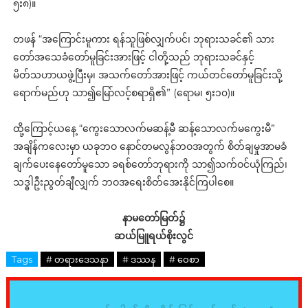
၅း၈)။
တဖန် “အကြောင်းမူကား ရန်သူဖြစ်လျှက်ပင်၊ ဘုရားသခင်၏ သား
တော်အသေခံတော်မူခြင်းအားဖြင့် ငါတို့သည် ဘုရားသခင်နှင့်
မိတ်သဟာယဖွဲ့ပြီးမှ၊ အသက်တော်အားဖြင့် ကယ်တင်တော်မူခြင်းသို့
ရောက်မည်ဟု သာ၍မြော်လင့်စရာရှိ၏” (ရောမ၊ ၅း၁၀)။
ထို့ကြောင့်ယနေ့ “ကွေးသောလက်မဆန့်မီ ဆန့်သောလက်မကွေးမီ”
အချိန်ကလေးမှာ ယခုဘဝ နောင်တမလွန်ဘဝအတွက် စိတ်ချမှုအာမခံ
ချက်ပေးနေတော်မူသော ခရစ်တော်ဘုရားကို သာ၍သက်ဝင်ယုံကြည်၊
သဒ္ဓါဦးညွတ်ချီလျှက် ဘဝအရေးစိတ်အေးနိုင်ကြပါစေ။
နာမတော်မြတ်၌
ဆယ်မြူရယ်စိုးလွင်
Tags
# တရားဒေသနာ
# ဒဿန
# ဝေစာ