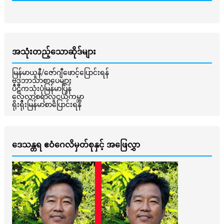
အသုံးတည့်သောဆိုဒ်များ
မြန်မာယူနီ/ဇော်ဂျီဖောင့်ပြောင်းရန်
ဗုဒ္ဓဘာသာစာပေများ
ပိဋကသုံးပုံမြန်မာပြန်
လေ့လာစရာလူငယ်ကမ္ဘာ
ရိုးရိုးမြန်မာစာပြောင်းရန်
ဒေသန္တရ ဧဝံဂေလိမှတ်စုနှင့် အဖြေလွှာ