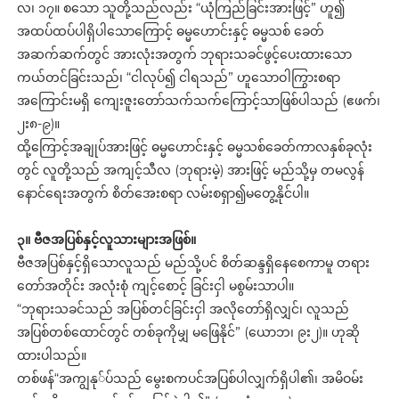
လ၊ ၁၇။ စသော သူတို့သည်လည်း “ယုံကြည်ခြင်းအားဖြင့်” ဟူ၍
အထပ်ထပ်ပါရှိပါသောကြောင့် ဓမ္မဟောင်းနှင့် ဓမ္မသစ် ခေတ်
အဆက်ဆက်တွင် အားလုံးအတွက် ဘုရားသခင်ဖွင့်ပေးထားသော
ကယ်တင်ခြင်းသည်၊ “ငါလုပ်၍ ငါရသည်” ဟူသောဝါကြွားစရာ
အကြောင်းမရှိ ကျေးဇူးတော်သက်သက်ကြောင့်သာဖြစ်ပါသည် (ဧဖက်၊
၂း၈-၉)။
ထို့ကြောင့်အချုပ်အားဖြင့် ဓမ္မဟောင်းနှင့် ဓမ္မသစ်ခေတ်ကာလနှစ်ခုလုံး
တွင် လူတို့သည် အကျင့်သီလ (ဘုရားမဲ့) အားဖြင့် မည်သို့မှ တမလွန်
နောင်ရေးအတွက် စိတ်အေးစရာ လမ်းစရှာ၍မတွေ့နိုင်ပါ။
၃။ ဗီဇအပြစ်နှင့်လူသားများအဖြစ်။
ဗီဇအပြစ်နှင့်ရှိသောလူသည် မည်သို့ပင် စိတ်ဆန္ဒရှိနေစေကာမူ တရား
တော်အတိုင်း အလုံးစုံ ကျင့်စောင့် ခြင်းငှါ မစွမ်းသာပါ။
“ဘုရားသခင်သည် အပြစ်တင်ခြင်းငှါ အလိုတော်ရှိလျှင်၊ လူသည်
အပြစ်တစ်ထောင်တွင် တစ်ခုကိုမျှ မဖြေနိုင်” (ယောဘ၊ ၉း၂)။ ဟုဆို
ထားပါသည်။
တစ်ဖန်“အကျွနု်ပ်သည် မွေးစကပင်အပြစ်ပါလျှက်ရှိပါ၏၊ အမိဝမ်း