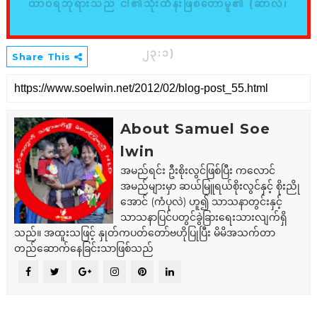
ထာဝရဘုရားသည် ငါ၏သိုးထိန်းဖြစ်တော်မူ၏ (ဆာလံ၊
၂၃:၁)
Share This
About Samuel Soe
lwin
အမည်ရင်း ဦးစိုးလွင်ဖြစ်ပြီး ကလောင်
အမည်များမှာ ဆယ်မြူရယ်စိုးလွင်နှင့် စိုးညို
အောင် (ကံပုလဲ) ဟူ၍ သာသနာတွင်းနှင့်
သာသနာပြင်ပတွင်ခွဲခြားရေးသားလျက်ရှိ
သည်။ အထူးသဖြင့် နှုတ်ကပတ်တော်ဗဟိုပြုပြီး မိမိအသက်တာ
တည်ဆောက်နေခြင်းသာဖြစ်သည်