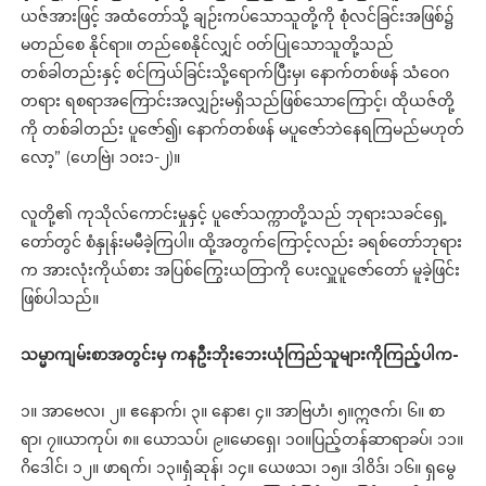
ယဇ်အားဖြင့် အထံတော်သို့ ချဉ်းကပ်သောသူတို့ကို စုံလင်ခြင်းအဖြစ်၌
မတည်စေ နိုင်ရာ။ တည်စေနိုင်လျှင် ဝတ်ပြုသောသူတို့သည်
တစ်ခါတည်းနှင့် စင်ကြယ်ခြင်းသို့ရောက်ပြီးမှ၊ နောက်တစ်ဖန် သံဝေဂ
တရား ရစရာအကြောင်းအလျှဉ်းမရှိသည်ဖြစ်သောကြောင့်၊ ထိုယဇ်တို့
ကို တစ်ခါတည်း ပူဇော်၍၊ နောက်တစ်ဖန် မပူဇော်ဘဲနေရကြမည်မဟုတ်
လော့” (ဟေဗြဲ၊ ၁ဝး၁-၂)။
လူတို့၏ ကုသိုလ်ကောင်းမှုနှင့် ပူဇော်သက္ကာတို့သည် ဘုရားသခင်ရှေ့
တော်တွင် စံနှုန်းမမီခဲ့ကြပါ။ ထို့အတွက်ကြောင့်လည်း ခရစ်တော်ဘုရား
က အားလုံးကိုယ်စား အပြစ်ကြွေးယတြာကို ပေးလှူပူဇော်တော် မူခဲ့ဖြင်း
ဖြစ်ပါသည်။
သမ္မာကျမ်းစာအတွင်းမှ ကနဦးဘိုးဘေးယုံကြည်သူများကိုကြည့်ပါက-
၁။ အာဗေလ၊ ၂။ ဧနောက်၊ ၃။ နောဧ၊ ၄။ အာဗြဟံ၊ ၅။ဣဇက်၊ ၆။ စာ
ရာ၊ ၇။ယာကုပ်၊ ၈။ ယောသပ်၊ ၉။မောရှေ၊ ၁၀။ပြည့်တန်ဆာရာခပ်၊ ၁၁။
ဂိဒေါင်၊ ၁၂။ ဖာရက်၊ ၁၃။ရှံဆုန်၊ ၁၄။ ယေဖသ၊ ၁၅။ ဒါ၀ိဒ်၊ ၁၆။ ရှမွေ