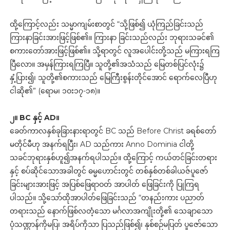
ထို့ကြောင့်လည်း သမ္မာကျမ်းစာတွင် “သို့ဖြစ်၍ ယုံကြည်ခြင်းသည်
ကြားနာခြင်းအားဖြင့်ဖြစ်၏။ ကြားနာ ခြင်းသည်လည်း ဘုရားသခင်၏
စကားတော်အားဖြင့်ဖြစ်၏။ သို့ရာတွင် လူအပေါင်းတို့သည် မကြားရကြ
ပြီလော။ အမှန်ကြားရကြပြီ။ သူတို့၏အသံသည် မြေတစ်ပြင်လုံး၌
နှံ့ပြား၍၊ သူတို့၏စကားသည် မြေကြီးစွန်းတိုင်အောင် ရောက်လေပြီဟု
ငါဆို၏” (ရောမ၊ ၁ဝး၁၇-၁၈)။
၂။ BC နှင့် AD။
ခေတ်ကာလနှစ်ခုခြားနားရာတွင် BC သည် Before Christ ခရစ်တော်
မတိုင်မီဟု အနက်ရပြီး၊ AD သည်ကား Anno Dominia ငါတို့
သခင်ဘုရားနှစ်ဟူ၍အနက်ရပါသည်။ ထို့ကြောင့် ကယ်တင်ခြင်းတရား
နှင့် စပ်ဆိုင်သောအခါတွင် ဓမ္မဟောင်းတွင် တစ်နှစ်တစ်ခါယဇ်ပူဇော်
ခြင်းများအားဖြင့် အပြစ်ဖြေရာဝတ် အာပါတ် ဖြေခြင်းကို ပြုကြရ
ပါသည်။ သို့သော်ထိုအာပါတ်ဖြေခြင်းသည် “တနည်းကား ပညာတ်
တရားသည် နောက်ဖြစ်လတံ့သော မင်္ဂလာအကျိုးတို့၏ သေချာသော
ပုံသဏ္ဌာန်ကိုမပြ၊ အရိပ်ကိုသာ ပြသည်ဖြစ်၍၊ နှစ်စဉ်မပြတ် ပူဇော်သော