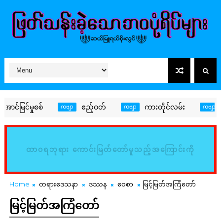
်မှုစစ်
ဧည့်ဝတ်
ကားတိုင်လမ်း
တန်ဘို
ကဗျာ
ကဗျာ
ကဗျာ
ထာဝရဘုရား ကောင်းမြတ်တော်မူသည့်အကြောင်းကို
မြည်းစမ်း၍ သိမှတ်ကြလော့ (ဆာလံ၊ ၃၄:၈)
Home
တရားဒေသနာ
ဒဿန
ဝေစာ
မြင့်မြတ်အကြံတော်
မြင့်မြတ်အကြံတော်