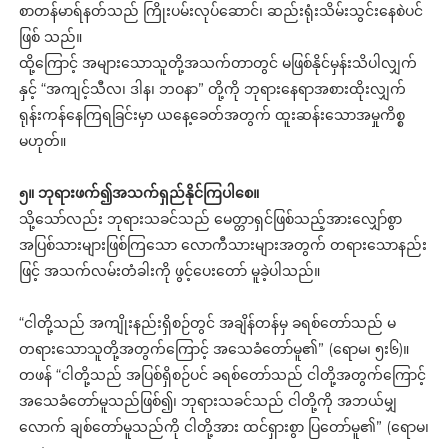
စာတန်မာရ်နတ်သည် ကြိုးပမ်းလုပ်ဆောင်၊ ဆည်းရုံးသိမ်းသွင်းနေစဲပင်
ဖြစ် သည်။
ထို့ကြောင့် အများသောသူတို့အသက်တာတွင် မဖြစ်နိုင်မှန်းသိပါလျှက်
နှင့် “အကျင့်သီလ၊ ဒါန၊ ဘဝနာ” တို့ကို ဘုရားနေရာအစားထိုးလျှက်
ရုန်းကန်နေကြရခြင်းမှာ ယနေ့ခေတ်အတွက် ထူးဆန်းသောအမှုကိစ္စ
မဟုတ်။
၅။ ဘုရားဖက်၍အသက်ရှည်နိုင်ကြပါစေ။
သို့သော်လည်း ဘုရားသခင်သည် မေတ္တာရှင်ဖြစ်သည့်အားလျှော်စွာ
အပြစ်သားများဖြစ်ကြသော လောကီသားများအတွက် တရားသောနည်း
ဖြင့် အသက်လမ်းတံခါးကို ဖွင့်ပေးတော် မူခဲ့ပါသည်။
“ငါတို့သည် အကျိုးနည်းရှိစဉ်တွင် အချိန်တန်မှ ခရစ်တော်သည် မ
တရားသောသူတို့အတွက်ကြောင့် အသေခံတော်မူ၏” (ရောမ၊ ၅း၆)။
တဖန် “ငါတို့သည် အပြစ်ရှိစဉ်ပင် ခရစ်တော်သည် ငါတို့အတွက်ကြောင့်
အသေခံတော်မူသည်ဖြစ်၍၊ ဘုရားသခင်သည် ငါတို့ကို အဘယ်မျှ
လောက် ချစ်တော်မူသည်ကို ငါတို့အား ထင်ရှားစွာ ပြတော်မူ၏” (ရောမ၊