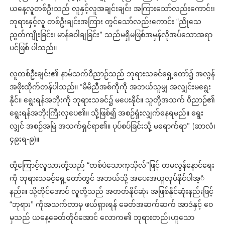
ယနေ့လူတစ်ဦးသည် လူနှင့်လူအချင်းချင်း အကြားသော်လည်းကောင်း၊
ဘုရားနှင့်လူ တစ်ဦးချင်းအကြား တွင်သော်လည်းကောင်း “ညိုသေ
ညွတ်ကျိုးခြင်း၊ မာန်ခဝါချခြင်း” သည်မရှိမဖြစ်အမှန်လိုအပ်သောအရာ
ပင်ဖြစ် ပါသည်။
လူတစ်ဦးချင်း၏ နာမ်သက်ဝိညာဉ်သည် ဘုရားသခင်ရှေ့တော်၌ အလွန်
အဖိုးထိုက်တန်ပါသည်။ “မိမိညီအစ်ကိုကို အဘယ်သူမျှ အလျှင်းမရွေး
နိုင်။ ရွေးရန်အဘိုးကို ဘုရားသခင်၌ မပေးနိုင်။ သူတို့အသက် ၀ိညာဉ်၏
ရွေးရန်အဘိုးကြီးလှပေ၏။ သို့ဖြစ်၍ အစဉ်ရှုံးလျှက်နေရမည်။ ရွေး
လျှင် အစဉ်အမြဲ အသက်ရှင်ရာ၏။ ပုပ်စပ်ခြင်းသို့ မရောက်ရာ” (ဆာလံ၊
၄၉းရ-၉)။
ထို့ကြောင့်လူသားတို့သည် “တစ်ပဲသောကုသိုလ်”ဖြင့် တမလွန်နောင်ရေး
ကို ဘုရားသခင့်ရှေ့တော်တွင် အဘယ်သို့ အပေးအယူလုပ်နိုင်ပါအ့ံ
နည်း။ သို့တိုင်အောင် လူတို့သည် အတတ်နိုင်ဆုံး အဖြစ်နိုင်ဆုံးနည်းဖြင့်
“ဘုရား” ကိုအသက်တာမှ ဖယ်ရှားရန် ခေတ်အဆက်ဆက် အာဒံနှင့် ဧဝ
မှသည် ယနေ့ခေတ်တိုင်အောင် လောက၏ ဘုရားတည်းဟူသော