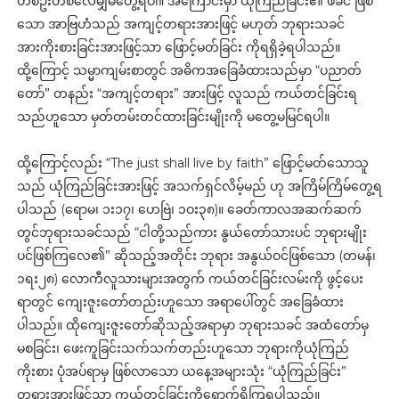
တစ်ဦးတစ်လေမျှမတွေ့ရပါ။ အကြောင်းမှာ ယုံကြည်ခြင်း၏ ဖခင် ဖြစ်
သော အာဗြဟံသည် အကျင့်တရားအားဖြင့် မဟုတ် ဘုရားသခင်
အားကိုးစားခြင်းအားဖြင့်သာ ဖြောင့်မတ်ခြင်း ကိုရရှိခဲ့ရပါသည်။
ထို့ကြောင့် သမ္မာကျမ်းစာတွင် အဓိကအခြေခံထားသည်မှာ “ပညာတ်
တော်” တနည်း “အကျင့်တရား” အားဖြင့် လူသည် ကယ်တင်ခြင်းရ
သည်ဟူသော မှတ်တမ်းတင်ထားခြင်းမျိုးကို မတွေ့မမြင်ရပါ။
ထို့ကြောင့်လည်း “The just shall live by faith” ဖြောင့်မတ်သောသူ
သည် ယုံကြည်ခြင်းအားဖြင့် အသက်ရှင်လိမ့်မည် ဟု အကြိမ်ကြိမ်တွေ့ရ
ပါသည် (ရောမ၊ ၁း၁၇၊ ဟေဗြဲ၊ ၁ဝး၃၈)။ ခေတ်ကာလအဆက်ဆက်
တွင်ဘုရားသခင်သည် “ငါတို့သည်ကား နွယ်တော်သားပင် ဘုရားမျိုး
ပင်ဖြစ်ကြလေ၏” ဆိုသည့်အတိုင်း ဘုရား အနွယ်ဝင်ဖြစ်သော (တမန်၊
၁ရး၂၈) လောကီလူသားများအတွက် ကယ်တင်ခြင်းလမ်းကို ဖွင့်ပေး
ရာတွင် ကျေးဇူးတော်တည်းဟူသော အရာပေါ်တွင် အခြေခံထား
ပါသည်။ ထိုကျေးဇူးတော်ဆိုသည့်အရာမှာ ဘုရားသခင် အထံတော်မှ
မစခြင်း၊ ဖေးကူခြင်းသက်သက်တည်းဟူသော ဘုရားကိုယုံကြည်
ကိုးစား ပုံအပ်ရာမှ ဖြစ်လာသော ယနေ့အများသုံး “ယုံကြည်ခြင်း”
တရားအားဖြင့်သာ ကယ်တင်ခြင်းကိုရောက်ရှိကြရပါသည်။