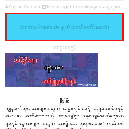
Samuel Soe lwin
14 years ago
တရားဒေသနာ,
ဒဿန,
ဝေစာ,
ဘဝအလင်းပေးသော နှုတ်ကပတ်တော်(ဆာလံ၊
၁၁၉:၁၀၅)
နိဒါန်း
ကျွန်တော်တို့လူသားများအတွက် သမ္မာကျမ်းစာကို ဘုရားသခင်သည်
ပေးသနား တော်မူထားသည့် အားလျှော်စွာ သမ္မာကျမ်းစာကိုလေ့လာ
ရာတွင် လူသားများ အတွက် ထားရှိသော ဘုရားသခင်၏ ကယ်တင်