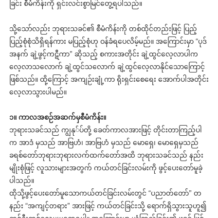
ခြင်း စီမံကိန်းကို ရှင်းလင်းစွာမြင်တွေ့ရပါသည်။
သို့သော်လည်း ဘုရားသခင်၏ စီမံကိန်းကို တစ်ထိုင်တည်းဖြင့် ပြည့်
ပြည့်စုံစုံသိရှိရန်ကား မပြည့်စုံဟု ဝန်ခံရပေလိမ့်မည်။ အကြောင်းမှာ “ပုဒ်
အနက် ချဲ့ဖွင့်ကဋီကာ” ဆိုသည့် စကားအတိုင်း ချဲ့ထွင်လေ့လာပါက
လေ့လာသလောက် ချဲ့ထွင်သလောက် ချဲ့ထွင်လေ့လာနိုင်သောကြောင့်
ဖြစ်သည်။ ထို့ကြောင့် အကျဉ်းချုံ့ကာ ရိုးရှင်းစေရေး အောက်ပါအတိုင်း
လေ့လာသွားပါမည်။
၁။ ကာလအစဉ်အဆက်မှစီမံကိန်း။
ဘုရားသခင်သည် ကျွနု်ပ်တို့ ခေတ်ကာလအားဖြင့် တိုင်းတာကြည့်ပါ
က အာဒံ မှသည် အာဗြဟံ၊ အာဗြဟံ မှသည် မောရှေ၊ မောရှေမှသည်
ခရစ်တော်ဘုရားဘုရားလက်ထက်တော်အထိ ဘုရားသခင်သည် နည်း
မျိုးစုံဖြင့် လူသားများအတွက် ကယ်တင်ခြင်းလမ်းကို ဖွင့်ပေးတော်မူခဲ့
ပါသည်။
ထိုသို့ဖွင့်ပေးတော်မူသောကယ်တင်ခြင်းလမ်းတွင် “ပညာတ်တော်” တ
နည်း “အကျင့်တရား” အားဖြင့် ကယ်တင်ခြင်းသို့ ရောက်ရှိသွားသူဟူ၍