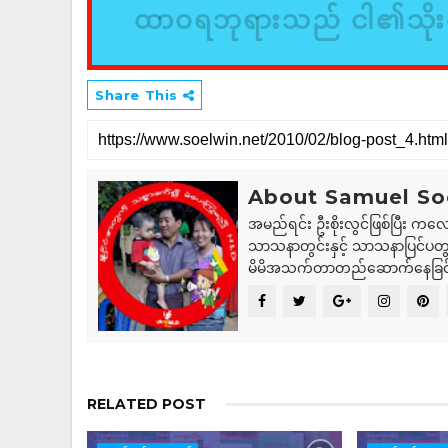
ထာဝရဘုရားသည် ငါ၏သိုးထ
Share This
About Samuel So
အမည်ရင်း ဦးစိုးလွင်ဖြစ်ပြီး ကလေ
သာသနာတွင်းနှင့် သာသနာပြင်ပတွင
မိမိအသက်တာတည်ဆောက်နေခြင
RELATED POST