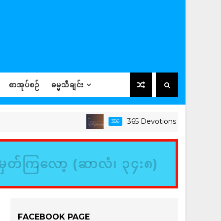
စာအုပ်စဉ်
ဓမ္မသီချင်း
365 Devotions
356
ခရစ်ယာ
မှတ်ကြလော့ (ဆာလံ၊ ၃၄:၈)
FACEBOOK PAGE