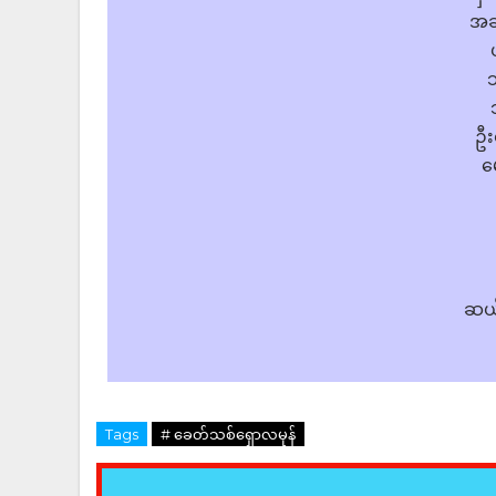
အချ
သ
ဦး
မေ
ဆယ်
Tags
# ခေတ်သစ်ရှောလမုန်