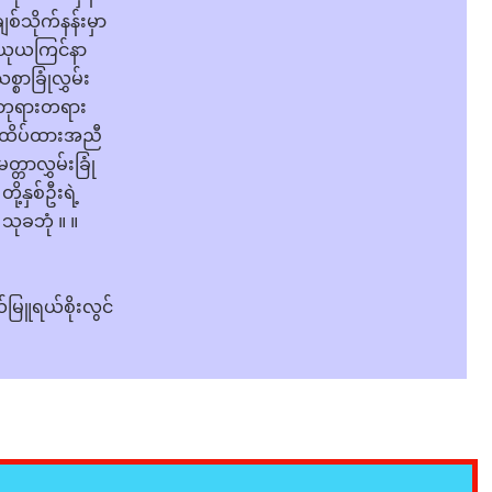
စ်သိုက်နန်းမှာ
ယုယကြင်နာ
စ္စာခြုံလွှမ်း
ဘုရားတရား
ထိပ်ထားအညီ
တ္တာလွှမ်းခြုံ
တို့နှစ်ဦးရဲ့
သုခဘုံ ။ ။
မြူရယ်စိုးလွင်