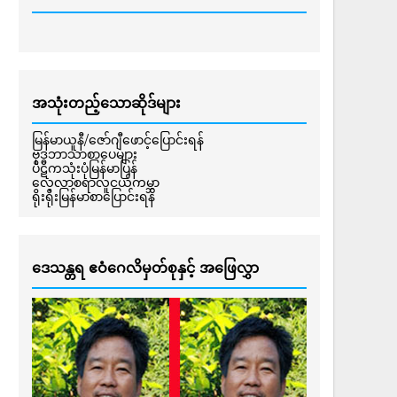
အသုံးတည့်သောဆိုဒ်များ
မြန်မာယူနီ/ဇော်ဂျီဖောင့်ပြောင်းရန်
ဗုဒ္ဓဘာသာစာပေများ
ပိဋကသုံးပုံမြန်မာပြန်
လေ့လာစရာလူငယ်ကမ္ဘာ
ရိုးရိုးမြန်မာစာပြောင်းရန်
ဒေသန္တရ ဧဝံဂေလိမှတ်စုနှင့် အဖြေလွှာ