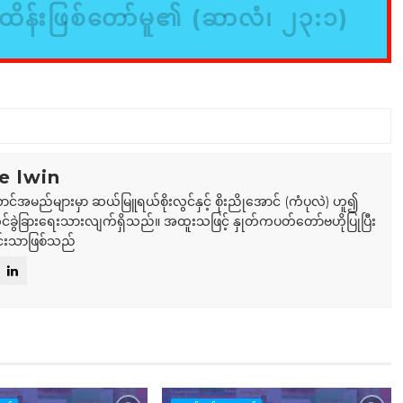
ိန်းဖြစ်တော်မူ၏ (ဆာလံ၊ ၂၃:၁)
e lwin
ာင်အမည်များမှာ ဆယ်မြူရယ်စိုးလွင်နှင့် စိုးညိုအောင် (ကံပုလဲ) ဟူ၍
်ခွဲခြားရေးသားလျက်ရှိသည်။ အထူးသဖြင့် နှုတ်ကပတ်တော်ဗဟိုပြုပြီး
်းသာဖြစ်သည်