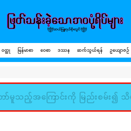
ဝတ္ထု
မြန်မာစာ
ဝေစာ
ဒဿန
ဆက်သွယ်ရန်
ဥယျောဇဉ်
ာ်မူသည့်အကြောင်းကို မြည်းစမ်း၍ သိ