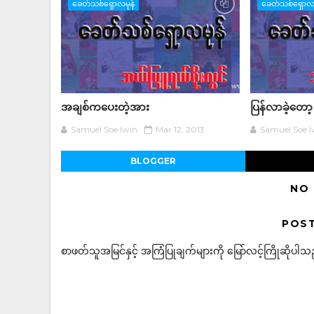
ခေတ်သစ်ရှောလမုန်
ခေတ်သစ်ရှောလမ
အချစ်ကပေးတဲ့အား
ပြန်လာခဲ့တော့
Samuel Soe lwin
Mar 12, 2013
Samuel Soe l
BLOGGER
NO
POS
စာဖတ်သူအမြင်နှင့် အကြံပြုချက်များကို မြော်လင့်ကြိုဆိုပါသည