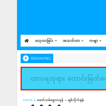
လေ့လာခြင်း
အသက်တာ
ကဗျာ
BREAKING
ထာဝရဘုရား ကောင်းမြတ်တေ
Home
ခေတ်သစ်ရှောလမုန်
ချစ်သိုက်နန်း