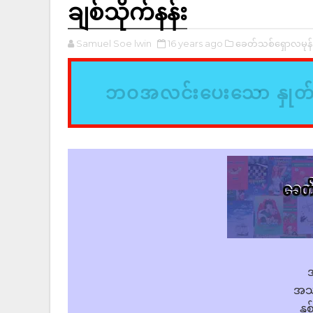
ချစ်သိုက်နန်း
Samuel Soe lwin
16 years ago
ခေတ်သစ်ရှောလမုန်
ဘဝအလင်းပေးသော နှုတ
အသဲ
နှစ