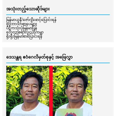
အသုံးတည့်သောဆိုဒ်များ
မြန်မာယူနီ/ဇော်ဂျီဖောင့်ပြောင်းရန်
ဗုဒ္ဓဘာသာစာပေများ
ပိဋကသုံးပုံမြန်မာပြန်
လေ့လာစရာလူငယ်ကမ္ဘာ
ရိုးရိုးမြန်မာစာပြောင်းရန်
ဒေသန္တရ ဧဝံဂေလိမှတ်စုနှင့် အဖြေလွှာ