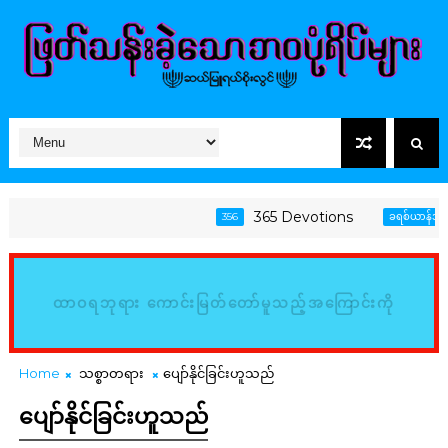
365 Devotions
356
ခရစ်ယာန်အသက်တ
ထာဝရဘုရား ကောင်းမြတ်တော်မူသည့်အကြောင်းကို
မြည်းစမ်း၍ သိမှတ်ကြလော့ (ဆာလံ၊ ၃၄:၈)
Home
သစ္စာတရား
ပျော်နိုင်ခြင်းဟူသည်
ပျော်နိုင်ခြင်းဟူသည်