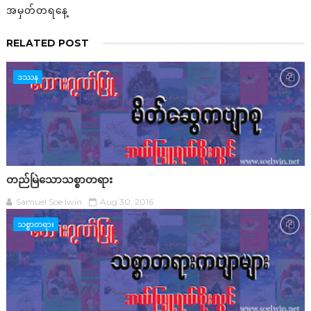
အမှတ်တရနေ့
RELATED POST
ဒဿန
တည်မြဲသောသစ္စာတရား
Samuel Soe lwin
Aug 30, 2016
သစ္စာတရား