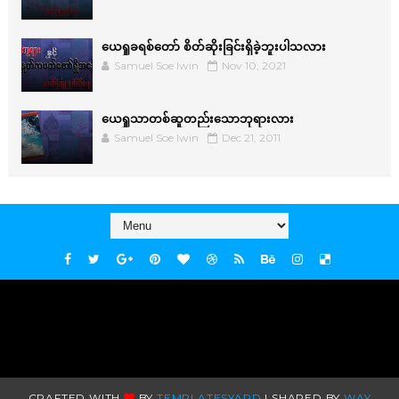
ယေရှုခရစ်တော် စိတ်ဆိုးခြင်းရှိခဲ့ဘူးပါသလား
Samuel Soe lwin
Nov 10, 2021
ယေရှုသာတစ်ဆူတည်းသောဘုရားလား
Samuel Soe lwin
Dec 21, 2011
CRAFTED WITH
BY
TEMPLATESYARD
| SHARED BY
WAY