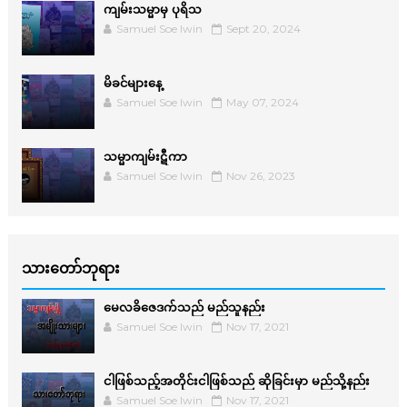
ကျမ်းသမ္မာမှ ပုရိသ
Samuel Soe lwin
Sept 20, 2024
မိခင်များနေ့
Samuel Soe lwin
May 07, 2024
သမ္မာကျမ်းဋီကာ
Samuel Soe lwin
Nov 26, 2023
သားတော်ဘုရား
မေလခိဇေဒက်သည် မည်သူနည်း
Samuel Soe lwin
Nov 17, 2021
ငါဖြစ်သည့်အတိုင်းငါဖြစ်သည် ဆိုခြင်းမှာ မည်သို့နည်း
Samuel Soe lwin
Nov 17, 2021