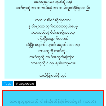
တော်ရာမှာသာ နေပါဆိုပေမဲ့
တော်ရာဆိုတာ တကယ်မရှိတာ ဘယ်သူသိနိုင်မှာလည်း
တကယ်ဆိုရင်ဆိုတဲ့စကား
နှုတ်ဖျားက ထွက်လာတာလွယ်ပေမဲ့
ခံစားတတ်တဲ့ စိတ်အစဉ်မှာတော့
ပြောပြီးပျောက်ပျောက်
ဆိုပြီး ပျောက်ပျောက် မဟုတ်လေတော့
ဘာတွေကို ဘယ်လို…
ဘယ်သူ့ကို ဘယ်အတွက်ကြောင့်…
ဘာတွေကို ငါလုပ်ရပါတော့မလဲ။
ဆယ်မြူရယ်စိုးလွင်
Tags
# သစ္စာတရား
ထာဝရဘုရားသည် ငါ၏သိုးထိန်းဖြစ်တော်မူ၏ (ဆာလံ၊