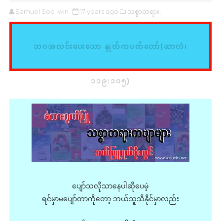
Samuel Soe lwin
17 years ago
သစ္စာတရား,
ဘဝအလင်းပေးသော နှုတ်ကပတ်တော်(ဆာလံ၊
၁၁၉:၁၀၅)
ပျော်သလိုသာနေပါဆိုပေမဲ့
ရင်မှာမပျော်တာကိုတော့ ဘယ်သူသိနိုင်မှာလည်း